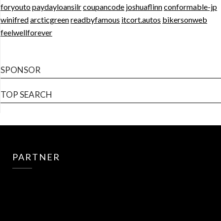
foryouto
paydayloansilr
coupancode
joshuaflinn
conformable-jp
winifred
arcticgreen
readbyfamous
itcort.autos
bikersonweb
feelwellforever
SPONSOR
TOP SEARCH
PARTNER