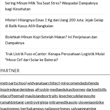
Sering Minum Milk Tea Saat Stres? Waspadai Dampaknya
bagi Kesehatan
Misteri Hilangnya Emas 1 Kg dan Uang 200 Juta: Jejak Gelap
di Balik Kasus ASN Bangkalan
Bolehkah Minum Kopi Setelah Makan? Ini Penjelasan dan
Dampaknya
Truk Listrik Fuso eCanter: Kenapa Perusahaan Logistik Mulai
"Move On" dari Solar ke Baterai?
PARTNER
metroartschool
widyanataarchitect
mirecomendadotienda
inspiredgardenideas
afroskin
mediaedukasiborneo
darknetbills
ellacoffeemall
mauiislandportraits
lesechecsdelareussite
rumahbintang
centrovirginia
mitramedikasolo
sloveniaonbike
ioautonews
beritakampus
naijasportnews
salvagegaming