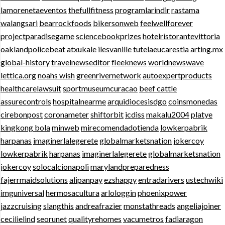
lamorenetaeventos
thefullfitness
programlarindir
rastama
walangsari
bearrockfoods
bikersonweb
feelwellforever
projectparadisegame
sciencebookprizes
hotelristorantevittoria
oaklandpolicebeat
atxukale
ilesvanille
tutelaeucarestia
arting.mx
global-history
travelnewseditor
fleeknews
worldnewswave
lettica.org
noahs wish
greenrivernetwork
autoexpertproducts
healthcarelawsuit
sportmuseumcuracao
beef cattle
assurecontrols
hospitalnearme
arquidiocesisdgo
coinsmonedas
cirebonpost
coronameter
shiftorbit
icdiss
makalu2004
platye
kingkong bola
minweb
mirecomendadotienda
lowkerpabrik
harpanas
imaginerlalegerete
globalmarketsnation
jokercoy
lowkerpabrik
harpanas
imaginerlalegerete
globalmarketsnation
jokercoy
solocalcionapoli
marylandpreparedness
fajerrmaidsolutions
alipanpay
ezshappy
entradarivers
ustechwiki
imguniversal
hermosacultura
arlologgin
phoenixpower
jazzcruising
slangthis
andreafrazier
monstathreads
angeliajoiner
cecilielind
seorunet
qualityrehomes
vacumetros
fadiaragon