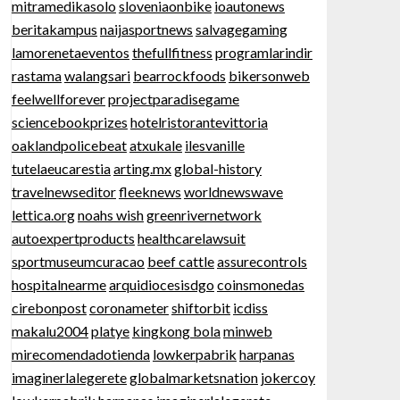
mitramedikasolo
sloveniaonbike
ioautonews
beritakampus
naijasportnews
salvagegaming
lamorenetaeventos
thefullfitness
programlarindir
rastama
walangsari
bearrockfoods
bikersonweb
feelwellforever
projectparadisegame
sciencebookprizes
hotelristorantevittoria
oaklandpolicebeat
atxukale
ilesvanille
tutelaeucarestia
arting.mx
global-history
travelnewseditor
fleeknews
worldnewswave
lettica.org
noahs wish
greenrivernetwork
autoexpertproducts
healthcarelawsuit
sportmuseumcuracao
beef cattle
assurecontrols
hospitalnearme
arquidiocesisdgo
coinsmonedas
cirebonpost
coronameter
shiftorbit
icdiss
makalu2004
platye
kingkong bola
minweb
mirecomendadotienda
lowkerpabrik
harpanas
imaginerlalegerete
globalmarketsnation
jokercoy