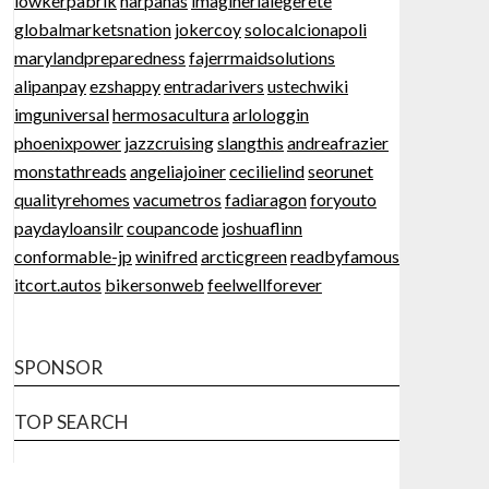
lowkerpabrik
harpanas
imaginerlalegerete
globalmarketsnation
jokercoy
solocalcionapoli
marylandpreparedness
fajerrmaidsolutions
alipanpay
ezshappy
entradarivers
ustechwiki
imguniversal
hermosacultura
arlologgin
phoenixpower
jazzcruising
slangthis
andreafrazier
monstathreads
angeliajoiner
cecilielind
seorunet
qualityrehomes
vacumetros
fadiaragon
foryouto
paydayloansilr
coupancode
joshuaflinn
conformable-jp
winifred
arcticgreen
readbyfamous
itcort.autos
bikersonweb
feelwellforever
SPONSOR
TOP SEARCH