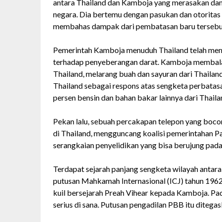
antara Thailand dan Kamboja yang merasakan dam
negara. Dia bertemu dengan pasukan dan otoritas 
membahas dampak dari pembatasan baru tersebu
Pemerintah Kamboja menuduh Thailand telah me
terhadap penyeberangan darat. Kamboja membala
Thailand, melarang buah dan sayuran dari Thailand
Thailand sebagai respons atas sengketa perbata
persen bensin dan bahan bakar lainnya dari Thaila
Pekan lalu, sebuah percakapan telepon yang boco
di Thailand, mengguncang koalisi pemerintahan 
serangkaian penyelidikan yang bisa berujung pada
Terdapat sejarah panjang sengketa wilayah antara
putusan Mahkamah Internasional (ICJ) tahun 196
kuil bersejarah Preah Vihear kepada Kamboja. Pa
serius di sana. Putusan pengadilan PBB itu diteg