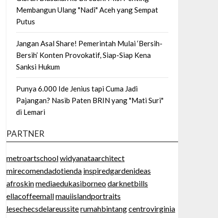
Membangun Ulang "Nadi" Aceh yang Sempat
Putus
Jangan Asal Share! Pemerintah Mulai ‘Bersih-
Bersih’ Konten Provokatif, Siap-Siap Kena
Sanksi Hukum
Punya 6.000 Ide Jenius tapi Cuma Jadi
Pajangan? Nasib Paten BRIN yang "Mati Suri"
di Lemari
PARTNER
metroartschool
widyanataarchitect
mirecomendadotienda
inspiredgardenideas
afroskin
mediaedukasiborneo
darknetbills
ellacoffeemall
mauiislandportraits
lesechecsdelareussite
rumahbintang
centrovirginia