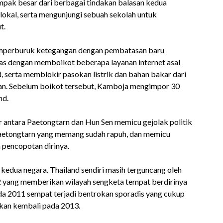
pak besar dari berbagai tindakan balasan kedua
lokal, serta mengunjungi sebuah sekolah untuk
t.
mperburuk ketegangan dengan pembatasan baru
s dengan memboikot beberapa layanan internet asal
, serta memblokir pasokan listrik dan bahan bakar dari
san. Sebelum boikot tersebut, Kamboja mengimpor 30
nd.
r antara Paetongtarn dan Hun Sen memicu gejolak politik
Paetongtarn yang memang sudah rapuh, dan memicu
 pencopotan dirinya.
 kedua negara. Thailand sendiri masih terguncang oleh
2 yang memberikan wilayah sengketa tempat berdirinya
da 2011 sempat terjadi bentrokan sporadis yang cukup
askan kembali pada 2013.