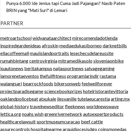
Punya 6.000 Ide Jenius tapi Cuma Jadi Pajangan? Nasib Paten
BRIN yang "Mati Suri" di Lemari
PARTNER
metroartschool
widyanataarchitect
mirecomendadotienda
inspiredgardenideas
afroskin
mediaedukasiborneo
darknetbills
ellacoffeemall
mauiislandportraits
lesechecsdelareussite
rumahbintang
centrovirginia
mitramedikasolo
sloveniaonbike
ioautonews
beritakampus
naijasportnews
salvagegaming
lamorenetaeventos
thefullfitness
programlarindir
rastama
walangsari
bearrockfoods
bikersonweb
feelwellforever
projectparadisegame
sciencebookprizes
hotelristorantevittoria
oaklandpolicebeat
atxukale
ilesvanille
tutelaeucarestia
arting.mx
global-history
travelnewseditor
fleeknews
worldnewswave
lettica.org
noahs wish
greenrivernetwork
autoexpertproducts
healthcarelawsuit
sportmuseumcuracao
beef cattle
assurecontrols
hospitalnearme
arquidiocesisdgo
coinsmonedas