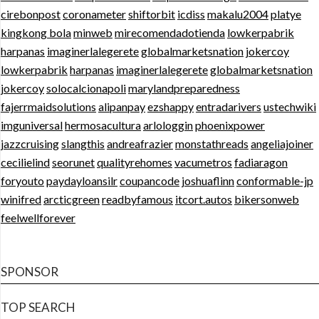
cirebonpost
coronameter
shiftorbit
icdiss
makalu2004
platye
kingkong bola
minweb
mirecomendadotienda
lowkerpabrik
harpanas
imaginerlalegerete
globalmarketsnation
jokercoy
lowkerpabrik
harpanas
imaginerlalegerete
globalmarketsnation
jokercoy
solocalcionapoli
marylandpreparedness
fajerrmaidsolutions
alipanpay
ezshappy
entradarivers
ustechwiki
imguniversal
hermosacultura
arlologgin
phoenixpower
jazzcruising
slangthis
andreafrazier
monstathreads
angeliajoiner
cecilielind
seorunet
qualityrehomes
vacumetros
fadiaragon
foryouto
paydayloansilr
coupancode
joshuaflinn
conformable-jp
winifred
arcticgreen
readbyfamous
itcort.autos
bikersonweb
feelwellforever
SPONSOR
TOP SEARCH