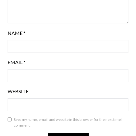
NAME
*
EMAIL
*
WEBSITE
Save my name, email, and website in this browser for the next time I
comment.