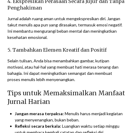
4. Ekspresikan Perasaan Secara Jujur dan Tanpa
Penghakiman
Jurnal adalah ruang aman untuk mengekspresikan diri. Jangan
takut menulis apa pun yang dirasakan, termasuk emosi negatif.
Ini membantu mengurangi beban mental dan meningkatkan
kesehatan emosional.
5. Tambahkan Elemen Kreatif dan Positif
Selain tulisan, Anda bisa menambahkan gambar, kutipan
motivasi, atau hal-hal yang membuat hati merasa tenang dan
bahagia. Ini dapat meningkatkan semangat dan membuat
proses menulis lebih menyenangkan.
Tips untuk Memaksimalkan Manfaat
Jurnal Harian
Jangan merasa terpaksa:
Menulis harus menjadi kegiatan
yang menyenangkan, bukan beban.
Refleksi secara berkala:
Luangkan waktu setiap minggu
untuk membaca kembali catatan dan refleksi diri.