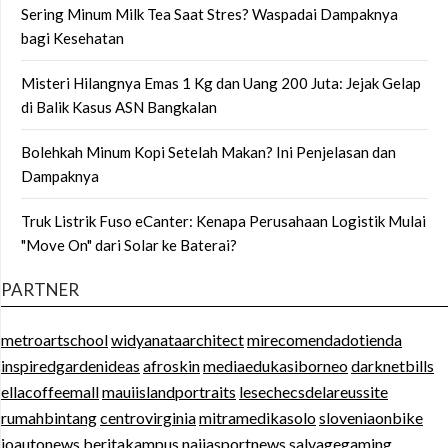
Sering Minum Milk Tea Saat Stres? Waspadai Dampaknya
bagi Kesehatan
Misteri Hilangnya Emas 1 Kg dan Uang 200 Juta: Jejak Gelap
di Balik Kasus ASN Bangkalan
Bolehkah Minum Kopi Setelah Makan? Ini Penjelasan dan
Dampaknya
Truk Listrik Fuso eCanter: Kenapa Perusahaan Logistik Mulai
"Move On" dari Solar ke Baterai?
PARTNER
metroartschool
widyanataarchitect
mirecomendadotienda
inspiredgardenideas
afroskin
mediaedukasiborneo
darknetbills
ellacoffeemall
mauiislandportraits
lesechecsdelareussite
rumahbintang
centrovirginia
mitramedikasolo
sloveniaonbike
ioautonews
beritakampus
naijasportnews
salvagegaming