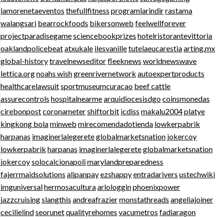
lamorenetaeventos
thefullfitness
programlarindir
rastama
walangsari
bearrockfoods
bikersonweb
feelwellforever
projectparadisegame
sciencebookprizes
hotelristorantevittoria
oaklandpolicebeat
atxukale
ilesvanille
tutelaeucarestia
arting.mx
global-history
travelnewseditor
fleeknews
worldnewswave
lettica.org
noahs wish
greenrivernetwork
autoexpertproducts
healthcarelawsuit
sportmuseumcuracao
beef cattle
assurecontrols
hospitalnearme
arquidiocesisdgo
coinsmonedas
cirebonpost
coronameter
shiftorbit
icdiss
makalu2004
platye
kingkong bola
minweb
mirecomendadotienda
lowkerpabrik
harpanas
imaginerlalegerete
globalmarketsnation
jokercoy
lowkerpabrik
harpanas
imaginerlalegerete
globalmarketsnation
jokercoy
solocalcionapoli
marylandpreparedness
fajerrmaidsolutions
alipanpay
ezshappy
entradarivers
ustechwiki
imguniversal
hermosacultura
arlologgin
phoenixpower
jazzcruising
slangthis
andreafrazier
monstathreads
angeliajoiner
cecilielind
seorunet
qualityrehomes
vacumetros
fadiaragon