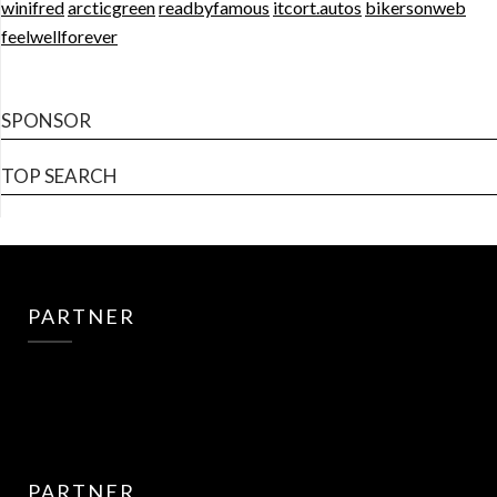
winifred
arcticgreen
readbyfamous
itcort.autos
bikersonweb
feelwellforever
SPONSOR
TOP SEARCH
PARTNER
PARTNER