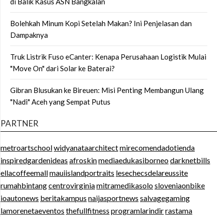
di Balik Kasus ASN Bangkalan
Bolehkah Minum Kopi Setelah Makan? Ini Penjelasan dan
Dampaknya
Truk Listrik Fuso eCanter: Kenapa Perusahaan Logistik Mulai
"Move On" dari Solar ke Baterai?
Gibran Blusukan ke Bireuen: Misi Penting Membangun Ulang
"Nadi" Aceh yang Sempat Putus
PARTNER
metroartschool
widyanataarchitect
mirecomendadotienda
inspiredgardenideas
afroskin
mediaedukasiborneo
darknetbills
ellacoffeemall
mauiislandportraits
lesechecsdelareussite
rumahbintang
centrovirginia
mitramedikasolo
sloveniaonbike
ioautonews
beritakampus
naijasportnews
salvagegaming
lamorenetaeventos
thefullfitness
programlarindir
rastama