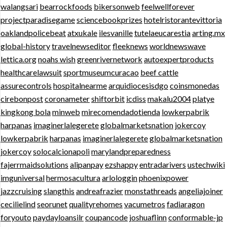
walangsari
bearrockfoods
bikersonweb
feelwellforever
projectparadisegame
sciencebookprizes
hotelristorantevittoria
oaklandpolicebeat
atxukale
ilesvanille
tutelaeucarestia
arting.mx
global-history
travelnewseditor
fleeknews
worldnewswave
lettica.org
noahs wish
greenrivernetwork
autoexpertproducts
healthcarelawsuit
sportmuseumcuracao
beef cattle
assurecontrols
hospitalnearme
arquidiocesisdgo
coinsmonedas
cirebonpost
coronameter
shiftorbit
icdiss
makalu2004
platye
kingkong bola
minweb
mirecomendadotienda
lowkerpabrik
harpanas
imaginerlalegerete
globalmarketsnation
jokercoy
lowkerpabrik
harpanas
imaginerlalegerete
globalmarketsnation
jokercoy
solocalcionapoli
marylandpreparedness
fajerrmaidsolutions
alipanpay
ezshappy
entradarivers
ustechwiki
imguniversal
hermosacultura
arlologgin
phoenixpower
jazzcruising
slangthis
andreafrazier
monstathreads
angeliajoiner
cecilielind
seorunet
qualityrehomes
vacumetros
fadiaragon
foryouto
paydayloansilr
coupancode
joshuaflinn
conformable-jp