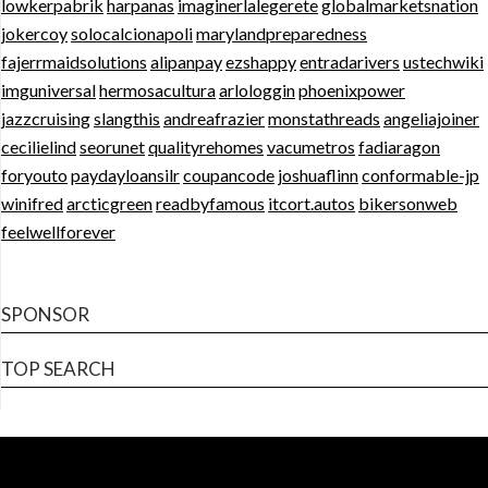
lowkerpabrik
harpanas
imaginerlalegerete
globalmarketsnation
jokercoy
solocalcionapoli
marylandpreparedness
fajerrmaidsolutions
alipanpay
ezshappy
entradarivers
ustechwiki
imguniversal
hermosacultura
arlologgin
phoenixpower
jazzcruising
slangthis
andreafrazier
monstathreads
angeliajoiner
cecilielind
seorunet
qualityrehomes
vacumetros
fadiaragon
foryouto
paydayloansilr
coupancode
joshuaflinn
conformable-jp
winifred
arcticgreen
readbyfamous
itcort.autos
bikersonweb
feelwellforever
SPONSOR
TOP SEARCH