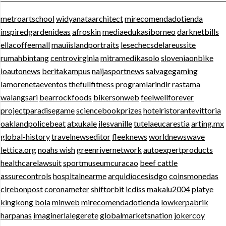
metroartschool
widyanataarchitect
mirecomendadotienda
inspiredgardenideas
afroskin
mediaedukasiborneo
darknetbills
ellacoffeemall
mauiislandportraits
lesechecsdelareussite
rumahbintang
centrovirginia
mitramedikasolo
sloveniaonbike
ioautonews
beritakampus
naijasportnews
salvagegaming
lamorenetaeventos
thefullfitness
programlarindir
rastama
walangsari
bearrockfoods
bikersonweb
feelwellforever
projectparadisegame
sciencebookprizes
hotelristorantevittoria
oaklandpolicebeat
atxukale
ilesvanille
tutelaeucarestia
arting.mx
global-history
travelnewseditor
fleeknews
worldnewswave
lettica.org
noahs wish
greenrivernetwork
autoexpertproducts
healthcarelawsuit
sportmuseumcuracao
beef cattle
assurecontrols
hospitalnearme
arquidiocesisdgo
coinsmonedas
cirebonpost
coronameter
shiftorbit
icdiss
makalu2004
platye
kingkong bola
minweb
mirecomendadotienda
lowkerpabrik
harpanas
imaginerlalegerete
globalmarketsnation
jokercoy