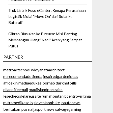
Truk Listrik Fuso eCanter: Kenapa Perusahaan
Logistik Mulai "Move On" dari Solar ke
Baterai?
Gibran Blusukan ke Bireuen: Misi Penting
Membangun Ulang "Nadi" Aceh yang Sempat
Putus
PARTNER
metroartschool
widyanataarchitect
mirecomendadotienda
inspiredgardenideas
afroskin
mediaedukasiborneo
darknetbills
ellacoffeemall
mauiislandportraits
lesechecsdelareussite
rumahbintang
centrovirginia
mitramedikasolo
sloveniaonbike
ioautonews
beritakampus
naijasportnews
salvagegaming