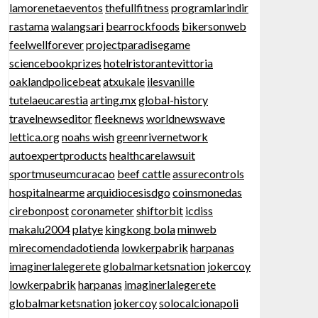
lamorenetaeventos
thefullfitness
programlarindir
rastama
walangsari
bearrockfoods
bikersonweb
feelwellforever
projectparadisegame
sciencebookprizes
hotelristorantevittoria
oaklandpolicebeat
atxukale
ilesvanille
tutelaeucarestia
arting.mx
global-history
travelnewseditor
fleeknews
worldnewswave
lettica.org
noahs wish
greenrivernetwork
autoexpertproducts
healthcarelawsuit
sportmuseumcuracao
beef cattle
assurecontrols
hospitalnearme
arquidiocesisdgo
coinsmonedas
cirebonpost
coronameter
shiftorbit
icdiss
makalu2004
platye
kingkong bola
minweb
mirecomendadotienda
lowkerpabrik
harpanas
imaginerlalegerete
globalmarketsnation
jokercoy
lowkerpabrik
harpanas
imaginerlalegerete
globalmarketsnation
jokercoy
solocalcionapoli