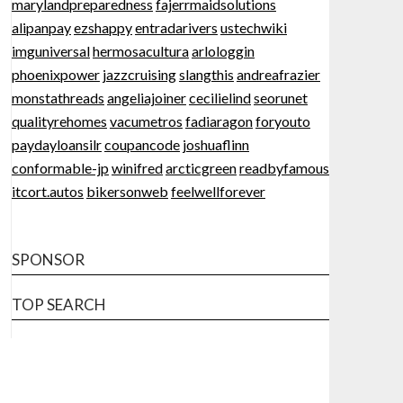
marylandpreparedness
fajerrmaidsolutions
alipanpay
ezshappy
entradarivers
ustechwiki
imguniversal
hermosacultura
arlologgin
phoenixpower
jazzcruising
slangthis
andreafrazier
monstathreads
angeliajoiner
cecilielind
seorunet
qualityrehomes
vacumetros
fadiaragon
foryouto
paydayloansilr
coupancode
joshuaflinn
conformable-jp
winifred
arcticgreen
readbyfamous
itcort.autos
bikersonweb
feelwellforever
SPONSOR
TOP SEARCH