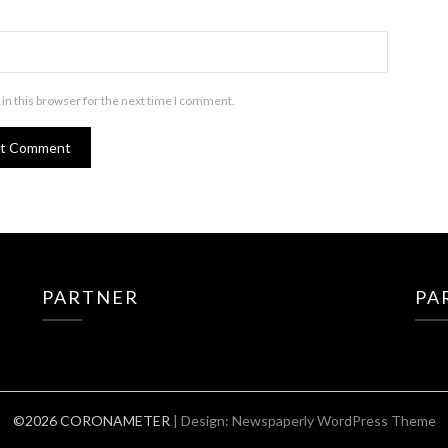
in this browser for the next time I comment.
PARTNER
PA
©2026 CORONAMETER
| Design:
Newspaperly WordPress Theme