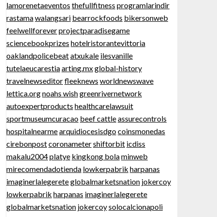
lamorenetaeventos
thefullfitness
programlarindir
rastama
walangsari
bearrockfoods
bikersonweb
feelwellforever
projectparadisegame
sciencebookprizes
hotelristorantevittoria
oaklandpolicebeat
atxukale
ilesvanille
tutelaeucarestia
arting.mx
global-history
travelnewseditor
fleeknews
worldnewswave
lettica.org
noahs wish
greenrivernetwork
autoexpertproducts
healthcarelawsuit
sportmuseumcuracao
beef cattle
assurecontrols
hospitalnearme
arquidiocesisdgo
coinsmonedas
cirebonpost
coronameter
shiftorbit
icdiss
makalu2004
platye
kingkong bola
minweb
mirecomendadotienda
lowkerpabrik
harpanas
imaginerlalegerete
globalmarketsnation
jokercoy
lowkerpabrik
harpanas
imaginerlalegerete
globalmarketsnation
jokercoy
solocalcionapoli