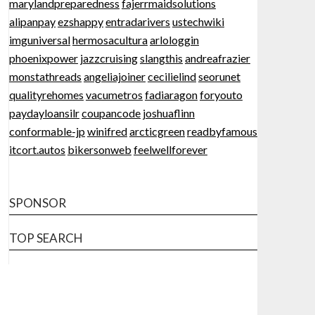
marylandpreparedness
fajerrmaidsolutions
alipanpay
ezshappy
entradarivers
ustechwiki
imguniversal
hermosacultura
arlologgin
phoenixpower
jazzcruising
slangthis
andreafrazier
monstathreads
angeliajoiner
cecilielind
seorunet
qualityrehomes
vacumetros
fadiaragon
foryouto
paydayloansilr
coupancode
joshuaflinn
conformable-jp
winifred
arcticgreen
readbyfamous
itcort.autos
bikersonweb
feelwellforever
SPONSOR
TOP SEARCH