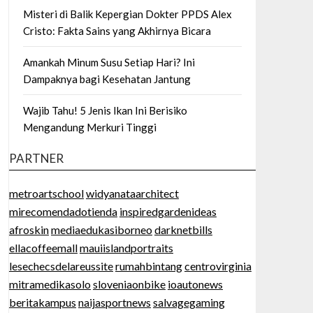
Misteri di Balik Kepergian Dokter PPDS Alex
Cristo: Fakta Sains yang Akhirnya Bicara
Amankah Minum Susu Setiap Hari? Ini
Dampaknya bagi Kesehatan Jantung
Wajib Tahu! 5 Jenis Ikan Ini Berisiko
Mengandung Merkuri Tinggi
PARTNER
metroartschool
widyanataarchitect
mirecomendadotienda
inspiredgardenideas
afroskin
mediaedukasiborneo
darknetbills
ellacoffeemall
mauiislandportraits
lesechecsdelareussite
rumahbintang
centrovirginia
mitramedikasolo
sloveniaonbike
ioautonews
beritakampus
naijasportnews
salvagegaming