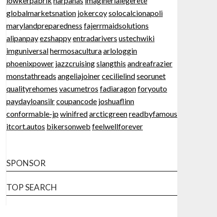
lowkerpabrik
harpanas
imaginerlalegerete
globalmarketsnation
jokercoy
solocalcionapoli
marylandpreparedness
fajerrmaidsolutions
alipanpay
ezshappy
entradarivers
ustechwiki
imguniversal
hermosacultura
arlologgin
phoenixpower
jazzcruising
slangthis
andreafrazier
monstathreads
angeliajoiner
cecilielind
seorunet
qualityrehomes
vacumetros
fadiaragon
foryouto
paydayloansilr
coupancode
joshuaflinn
conformable-jp
winifred
arcticgreen
readbyfamous
itcort.autos
bikersonweb
feelwellforever
SPONSOR
TOP SEARCH