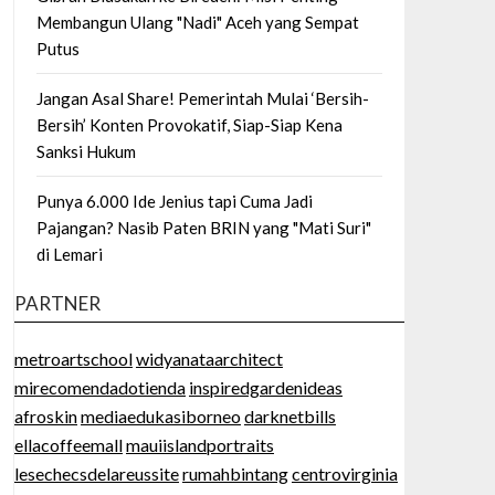
Membangun Ulang "Nadi" Aceh yang Sempat
Putus
Jangan Asal Share! Pemerintah Mulai ‘Bersih-
Bersih’ Konten Provokatif, Siap-Siap Kena
Sanksi Hukum
Punya 6.000 Ide Jenius tapi Cuma Jadi
Pajangan? Nasib Paten BRIN yang "Mati Suri"
di Lemari
PARTNER
metroartschool
widyanataarchitect
mirecomendadotienda
inspiredgardenideas
afroskin
mediaedukasiborneo
darknetbills
ellacoffeemall
mauiislandportraits
lesechecsdelareussite
rumahbintang
centrovirginia