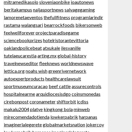
mitramedikasolo
sloveniaonbike
ioautonews
beritakampus
naijasportnews
salvagegaming
lamorenetaeventos
thefullfitness
programlarindir
rastama
walangsari
bearrockfoods
bikersonweb
feelwellforever
projectparadisegame
sciencebookprizes
hotelristorantevittoria
oaklandpolicebeat
atxukale
ilesvanille
tutelaeucarestia
arting.mx
global-history
travelnewseditor
fleeknews
worldnewswave
lettica.org
noahs wish
greenrivernetwork
autoexpertproducts
healthcarelawsuit
sportmuseumcuracao
beef cattle
assurecontrols
hospitalnearme
arquidiocesisdgo
coinsmonedas
cirebonpost
coronameter
shiftorbit
icdiss
makalu2004
platye
kingkong bola
minweb
mirecomendadotienda
lowkerpabrik
harpanas
imaginerlalegerete
globalmarketsnation
jokercoy