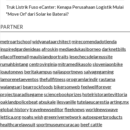
Truk Listrik Fuso eCanter: Kenapa Perusahaan Logistik Mulai
"Move On" dari Solar ke Baterai?
PARTNER
metroartschool
widyanataarchitect
mirecomendadotienda
inspiredgardenideas
afroskin
mediaedukasiborneo
darknetbills
ellacoffeemall
mauiislandportraits
lesechecsdelareussite
rumahbintang
centrovirginia
mitramedikasolo
sloveniaonbike
ioautonews
beritakampus
naijasportnews
salvagegaming
lamorenetaeventos
thefullfitness
programlarindir
rastama
walangsari
bearrockfoods
bikersonweb
feelwellforever
projectparadisegame
sciencebookprizes
hotelristorantevittoria
oaklandpolicebeat
atxukale
ilesvanille
tutelaeucarestia
arting.mx
global-history
travelnewseditor
fleeknews
worldnewswave
lettica.org
noahs wish
greenrivernetwork
autoexpertproducts
healthcarelawsuit
sportmuseumcuracao
beef cattle