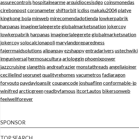
assurecontrols
hospitalnearme
arquidiocesisdgo
coinsmonedas
cirebonpost
coronameter
shiftorbit
icdiss
makalu2004
platye
kingkong bola
minweb
mirecomendadotienda
lowkerpabrik
harpanas
imaginerlalegerete
globalmarketsnation
jokercoy
lowkerpabrik
harpanas
imaginerlalegerete
globalmarketsnation
jokercoy
solocalcionapoli
marylandpreparedness
fajerrmaidsolutions
alipanpay
ezshappy
entradarivers
ustechwiki
imguniversal
hermosacultura
arlologgin
phoenixpower
jazzcruising
slangthis
andreafrazier
monstathreads
angeliajoiner
cecilielind
seorunet
qualityrehomes
vacumetros
fadiaragon
foryouto
paydayloansilr
coupancode
joshuaflinn
conformable-jp
winifred
arcticgreen
readbyfamous
itcort.autos
bikersonweb
feelwellforever
SPONSOR
TOP SEARCH