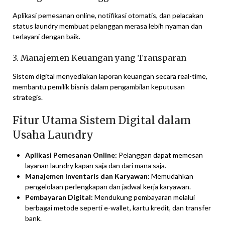
Aplikasi pemesanan online, notifikasi otomatis, dan pelacakan
status laundry membuat pelanggan merasa lebih nyaman dan
terlayani dengan baik.
3. Manajemen Keuangan yang Transparan
Sistem digital menyediakan laporan keuangan secara real-time,
membantu pemilik bisnis dalam pengambilan keputusan
strategis.
Fitur Utama Sistem Digital dalam
Usaha Laundry
Aplikasi Pemesanan Online:
Pelanggan dapat memesan
layanan laundry kapan saja dan dari mana saja.
Manajemen Inventaris dan Karyawan:
Memudahkan
pengelolaan perlengkapan dan jadwal kerja karyawan.
Pembayaran Digital:
Mendukung pembayaran melalui
berbagai metode seperti e-wallet, kartu kredit, dan transfer
bank.