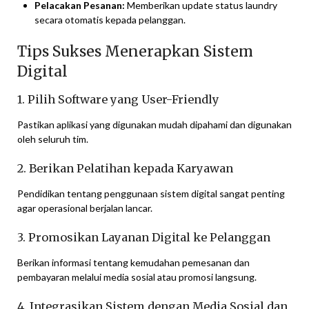
Pelacakan Pesanan:
Memberikan update status laundry
secara otomatis kepada pelanggan.
Tips Sukses Menerapkan Sistem
Digital
1. Pilih Software yang User-Friendly
Pastikan aplikasi yang digunakan mudah dipahami dan digunakan
oleh seluruh tim.
2. Berikan Pelatihan kepada Karyawan
Pendidikan tentang penggunaan sistem digital sangat penting
agar operasional berjalan lancar.
3. Promosikan Layanan Digital ke Pelanggan
Berikan informasi tentang kemudahan pemesanan dan
pembayaran melalui media sosial atau promosi langsung.
4. Integrasikan Sistem dengan Media Sosial dan