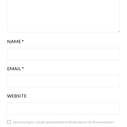
NAME
*
EMAIL
*
WEBSITE
Save my name, email, and website in this browser for the next time I