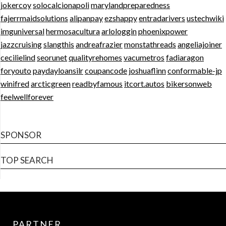
jokercoy
solocalcionapoli
marylandpreparedness
fajerrmaidsolutions
alipanpay
ezshappy
entradarivers
ustechwiki
imguniversal
hermosacultura
arlologgin
phoenixpower
jazzcruising
slangthis
andreafrazier
monstathreads
angeliajoiner
cecilielind
seorunet
qualityrehomes
vacumetros
fadiaragon
foryouto
paydayloansilr
coupancode
joshuaflinn
conformable-jp
winifred
arcticgreen
readbyfamous
itcort.autos
bikersonweb
feelwellforever
SPONSOR
TOP SEARCH
PARTNER