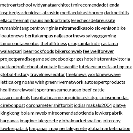
metroartschool
widyanataarchitect
mirecomendadotienda
inspiredgardenideas
afroskin
mediaedukasiborneo
darknetbills
ellacoffeemall
mauiislandportraits
lesechecsdelareussite
rumahbintang
centrovirginia
mitramedikasolo
sloveniaonbike
ioautonews
beritakampus
naijasportnews
salvagegaming
lamorenetaeventos
thefullfitness
programlarindir
rastama
walangsari
bearrockfoods
bikersonweb
feelwellforever
projectparadisegame
sciencebookprizes
hotelristorantevittoria
oaklandpolicebeat
atxukale
ilesvanille
tutelaeucarestia
arting.mx
global-history
travelnewseditor
fleeknews
worldnewswave
lettica.org
noahs wish
greenrivernetwork
autoexpertproducts
healthcarelawsuit
sportmuseumcuracao
beef cattle
assurecontrols
hospitalnearme
arquidiocesisdgo
coinsmonedas
cirebonpost
coronameter
shiftorbit
icdiss
makalu2004
platye
kingkong bola
minweb
mirecomendadotienda
lowkerpabrik
harpanas
imaginerlalegerete
globalmarketsnation
jokercoy
lowkerpabrik
harpanas
imaginerlalegerete
globalmarketsnation