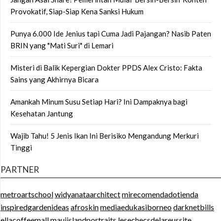
Provokatif, Siap-Siap Kena Sanksi Hukum
Punya 6.000 Ide Jenius tapi Cuma Jadi Pajangan? Nasib Paten
BRIN yang "Mati Suri" di Lemari
Misteri di Balik Kepergian Dokter PPDS Alex Cristo: Fakta
Sains yang Akhirnya Bicara
Amankah Minum Susu Setiap Hari? Ini Dampaknya bagi
Kesehatan Jantung
Wajib Tahu! 5 Jenis Ikan Ini Berisiko Mengandung Merkuri
Tinggi
PARTNER
metroartschool
widyanataarchitect
mirecomendadotienda
inspiredgardenideas
afroskin
mediaedukasiborneo
darknetbills
ellacoffeemall
mauiislandportraits
lesechecsdelareussite