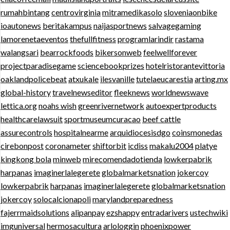
rumahbintang
centrovirginia
mitramedikasolo
sloveniaonbike
ioautonews
beritakampus
naijasportnews
salvagegaming
lamorenetaeventos
thefullfitness
programlarindir
rastama
walangsari
bearrockfoods
bikersonweb
feelwellforever
projectparadisegame
sciencebookprizes
hotelristorantevittoria
oaklandpolicebeat
atxukale
ilesvanille
tutelaeucarestia
arting.mx
global-history
travelnewseditor
fleeknews
worldnewswave
lettica.org
noahs wish
greenrivernetwork
autoexpertproducts
healthcarelawsuit
sportmuseumcuracao
beef cattle
assurecontrols
hospitalnearme
arquidiocesisdgo
coinsmonedas
cirebonpost
coronameter
shiftorbit
icdiss
makalu2004
platye
kingkong bola
minweb
mirecomendadotienda
lowkerpabrik
harpanas
imaginerlalegerete
globalmarketsnation
jokercoy
lowkerpabrik
harpanas
imaginerlalegerete
globalmarketsnation
jokercoy
solocalcionapoli
marylandpreparedness
fajerrmaidsolutions
alipanpay
ezshappy
entradarivers
ustechwiki
imguniversal
hermosacultura
arlologgin
phoenixpower