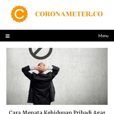
Skip
to
content
Menu
Cara Menata Kehidupan Pribadi Agar