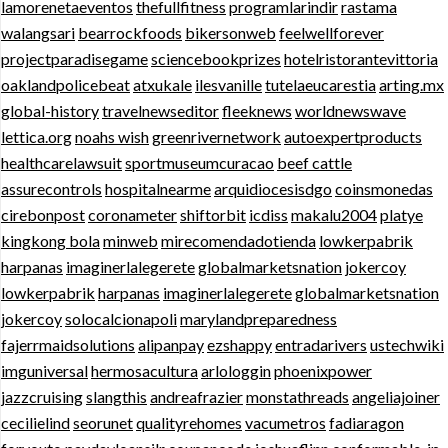
lamorenetaeventos
thefullfitness
programlarindir
rastama
walangsari
bearrockfoods
bikersonweb
feelwellforever
projectparadisegame
sciencebookprizes
hotelristorantevittoria
oaklandpolicebeat
atxukale
ilesvanille
tutelaeucarestia
arting.mx
global-history
travelnewseditor
fleeknews
worldnewswave
lettica.org
noahs wish
greenrivernetwork
autoexpertproducts
healthcarelawsuit
sportmuseumcuracao
beef cattle
assurecontrols
hospitalnearme
arquidiocesisdgo
coinsmonedas
cirebonpost
coronameter
shiftorbit
icdiss
makalu2004
platye
kingkong bola
minweb
mirecomendadotienda
lowkerpabrik
harpanas
imaginerlalegerete
globalmarketsnation
jokercoy
lowkerpabrik
harpanas
imaginerlalegerete
globalmarketsnation
jokercoy
solocalcionapoli
marylandpreparedness
fajerrmaidsolutions
alipanpay
ezshappy
entradarivers
ustechwiki
imguniversal
hermosacultura
arlologgin
phoenixpower
jazzcruising
slangthis
andreafrazier
monstathreads
angeliajoiner
cecilielind
seorunet
qualityrehomes
vacumetros
fadiaragon