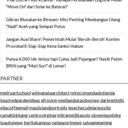
"Move On" dari Solar ke Baterai?
Gibran Blusukan ke Bireuen: Misi Penting Membangun Ulang
"Nadi" Aceh yang Sempat Putus
Jangan Asal Share! Pemerintah Mulai ‘Bersih-Bersih’ Konten
Provokatif, Siap-Siap Kena Sanksi Hukum
Punya 6.000 Ide Jenius tapi Cuma Jadi Pajangan? Nasib Paten
BRIN yang "Mati Suri" di Lemari
PARTNER
metroartschool
widyanataarchitect
mirecomendadotienda
inspiredgardenideas
afroskin
mediaedukasiborneo
darknetbills
ellacoffeemall
mauiislandportraits
lesechecsdelareussite
rumahbintang
centrovirginia
mitramedikasolo
sloveniaonbike
ioautonews
beritakampus
naijasportnews
salvagegaming