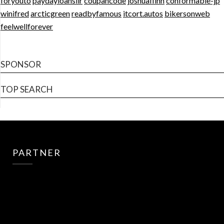
foryouto
paydayloansilr
coupancode
joshuaflinn
conformable-jp
winifred
arcticgreen
readbyfamous
itcort.autos
bikersonweb
feelwellforever
SPONSOR
TOP SEARCH
PARTNER