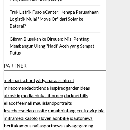
Truk Listrik Fuso eCanter: Kenapa Perusahaan
Logistik Mulai "Move On" dari Solar ke
Baterai?
Gibran Blusukan ke Bireuen: Misi Penting
Membangun Ulang "Nadi" Aceh yang Sempat
Putus
PARTNER
metroartschool
widyanataarchitect
mirecomendadotienda
inspiredgardenideas
afroskin
mediaedukasiborneo
darknetbills
ellacoffeemall
mauiislandportraits
lesechecsdelareussite
rumahbintang
centrovirginia
mitramedikasolo
sloveniaonbike
ioautonews
beritakampus
naijasportnews
salvagegaming