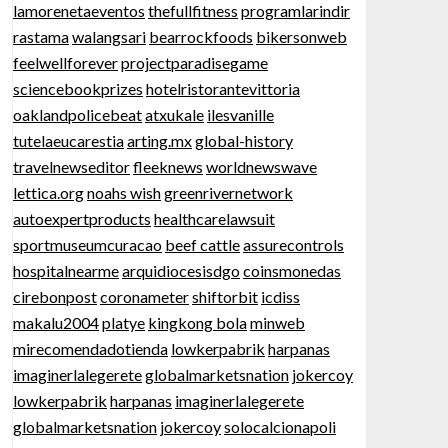
lamorenetaeventos
thefullfitness
programlarindir
rastama
walangsari
bearrockfoods
bikersonweb
feelwellforever
projectparadisegame
sciencebookprizes
hotelristorantevittoria
oaklandpolicebeat
atxukale
ilesvanille
tutelaeucarestia
arting.mx
global-history
travelnewseditor
fleeknews
worldnewswave
lettica.org
noahs wish
greenrivernetwork
autoexpertproducts
healthcarelawsuit
sportmuseumcuracao
beef cattle
assurecontrols
hospitalnearme
arquidiocesisdgo
coinsmonedas
cirebonpost
coronameter
shiftorbit
icdiss
makalu2004
platye
kingkong bola
minweb
mirecomendadotienda
lowkerpabrik
harpanas
imaginerlalegerete
globalmarketsnation
jokercoy
lowkerpabrik
harpanas
imaginerlalegerete
globalmarketsnation
jokercoy
solocalcionapoli