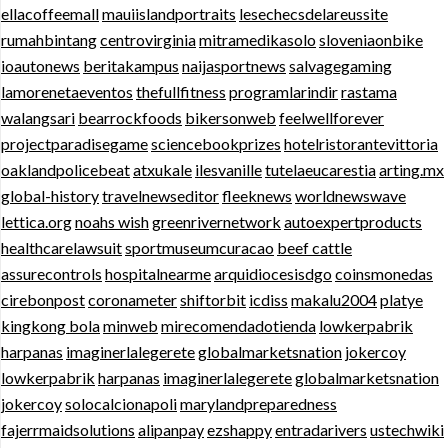
ellacoffeemall
mauiislandportraits
lesechecsdelareussite
rumahbintang
centrovirginia
mitramedikasolo
sloveniaonbike
ioautonews
beritakampus
naijasportnews
salvagegaming
lamorenetaeventos
thefullfitness
programlarindir
rastama
walangsari
bearrockfoods
bikersonweb
feelwellforever
projectparadisegame
sciencebookprizes
hotelristorantevittoria
oaklandpolicebeat
atxukale
ilesvanille
tutelaeucarestia
arting.mx
global-history
travelnewseditor
fleeknews
worldnewswave
lettica.org
noahs wish
greenrivernetwork
autoexpertproducts
healthcarelawsuit
sportmuseumcuracao
beef cattle
assurecontrols
hospitalnearme
arquidiocesisdgo
coinsmonedas
cirebonpost
coronameter
shiftorbit
icdiss
makalu2004
platye
kingkong bola
minweb
mirecomendadotienda
lowkerpabrik
harpanas
imaginerlalegerete
globalmarketsnation
jokercoy
lowkerpabrik
harpanas
imaginerlalegerete
globalmarketsnation
jokercoy
solocalcionapoli
marylandpreparedness
fajerrmaidsolutions
alipanpay
ezshappy
entradarivers
ustechwiki