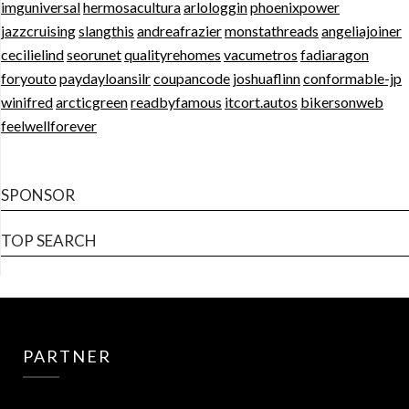
imguniversal
hermosacultura
arlologgin
phoenixpower
jazzcruising
slangthis
andreafrazier
monstathreads
angeliajoiner
cecilielind
seorunet
qualityrehomes
vacumetros
fadiaragon
foryouto
paydayloansilr
coupancode
joshuaflinn
conformable-jp
winifred
arcticgreen
readbyfamous
itcort.autos
bikersonweb
feelwellforever
SPONSOR
TOP SEARCH
PARTNER