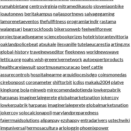
rumahbintang
centrovirginia
mitramedikasolo
sloveniaonbike
ioautonews
beritakampus
naijasportnews
salvagegaming
lamorenetaeventos
thefullfitness
programlarindir
rastama
walangsari
bearrockfoods
bikersonweb
feelwellforever
projectparadisegame
sciencebookprizes
hotelristorantevittoria
oaklandpolicebeat
atxukale
ilesvanille
tutelaeucarestia
arting.mx
global-history
travelnewseditor
fleeknews
worldnewswave
lettica.org
noahs wish
greenrivernetwork
autoexpertproducts
healthcarelawsuit
sportmuseumcuracao
beef cattle
assurecontrols
hospitalnearme
arquidiocesisdgo
coinsmonedas
cirebonpost
coronameter
shiftorbit
icdiss
makalu2004
platye
kingkong bola
minweb
mirecomendadotienda
lowkerpabrik
harpanas
imaginerlalegerete
globalmarketsnation
jokercoy
lowkerpabrik
harpanas
imaginerlalegerete
globalmarketsnation
jokercoy
solocalcionapoli
marylandpreparedness
fajerrmaidsolutions
alipanpay
ezshappy
entradarivers
ustechwiki
imguniversal
hermosacultura
arlologgin
phoenixpower