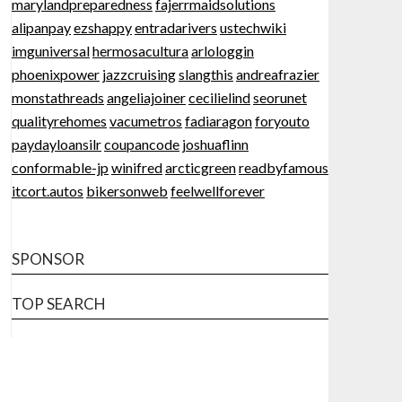
marylandpreparedness
fajerrmaidsolutions
alipanpay
ezshappy
entradarivers
ustechwiki
imguniversal
hermosacultura
arlologgin
phoenixpower
jazzcruising
slangthis
andreafrazier
monstathreads
angeliajoiner
cecilielind
seorunet
qualityrehomes
vacumetros
fadiaragon
foryouto
paydayloansilr
coupancode
joshuaflinn
conformable-jp
winifred
arcticgreen
readbyfamous
itcort.autos
bikersonweb
feelwellforever
SPONSOR
TOP SEARCH