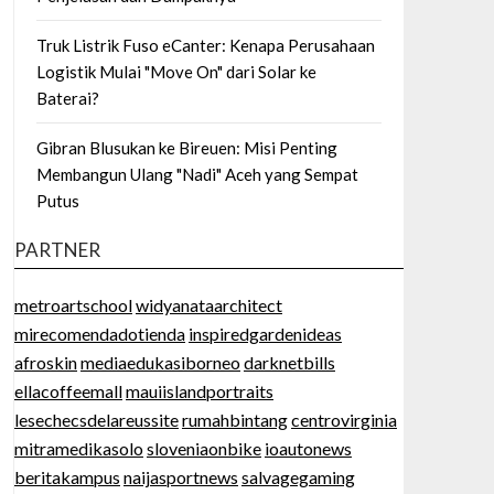
Truk Listrik Fuso eCanter: Kenapa Perusahaan
Logistik Mulai "Move On" dari Solar ke
Baterai?
Gibran Blusukan ke Bireuen: Misi Penting
Membangun Ulang "Nadi" Aceh yang Sempat
Putus
PARTNER
metroartschool
widyanataarchitect
mirecomendadotienda
inspiredgardenideas
afroskin
mediaedukasiborneo
darknetbills
ellacoffeemall
mauiislandportraits
lesechecsdelareussite
rumahbintang
centrovirginia
mitramedikasolo
sloveniaonbike
ioautonews
beritakampus
naijasportnews
salvagegaming