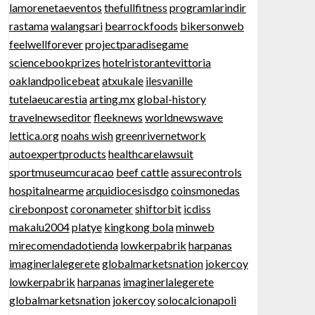
lamorenetaeventos
thefullfitness
programlarindir
rastama
walangsari
bearrockfoods
bikersonweb
feelwellforever
projectparadisegame
sciencebookprizes
hotelristorantevittoria
oaklandpolicebeat
atxukale
ilesvanille
tutelaeucarestia
arting.mx
global-history
travelnewseditor
fleeknews
worldnewswave
lettica.org
noahs wish
greenrivernetwork
autoexpertproducts
healthcarelawsuit
sportmuseumcuracao
beef cattle
assurecontrols
hospitalnearme
arquidiocesisdgo
coinsmonedas
cirebonpost
coronameter
shiftorbit
icdiss
makalu2004
platye
kingkong bola
minweb
mirecomendadotienda
lowkerpabrik
harpanas
imaginerlalegerete
globalmarketsnation
jokercoy
lowkerpabrik
harpanas
imaginerlalegerete
globalmarketsnation
jokercoy
solocalcionapoli