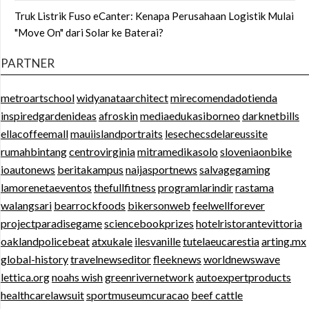
Truk Listrik Fuso eCanter: Kenapa Perusahaan Logistik Mulai
"Move On" dari Solar ke Baterai?
PARTNER
metroartschool
widyanataarchitect
mirecomendadotienda
inspiredgardenideas
afroskin
mediaedukasiborneo
darknetbills
ellacoffeemall
mauiislandportraits
lesechecsdelareussite
rumahbintang
centrovirginia
mitramedikasolo
sloveniaonbike
ioautonews
beritakampus
naijasportnews
salvagegaming
lamorenetaeventos
thefullfitness
programlarindir
rastama
walangsari
bearrockfoods
bikersonweb
feelwellforever
projectparadisegame
sciencebookprizes
hotelristorantevittoria
oaklandpolicebeat
atxukale
ilesvanille
tutelaeucarestia
arting.mx
global-history
travelnewseditor
fleeknews
worldnewswave
lettica.org
noahs wish
greenrivernetwork
autoexpertproducts
healthcarelawsuit
sportmuseumcuracao
beef cattle