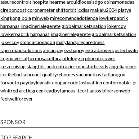
assurecontrols
hospitalnearme
arquidiocesisdgo
coinsmonedas
cirebonpost
coronameter
shiftorbit
icdiss
makalu2004
platye
kingkong bola
minweb
mirecomendadotienda
lowkerpabrik
harpanas
imaginerlalegerete
globalmarketsnation
jokercoy
lowkerpabrik
harpanas
imaginerlalegerete
globalmarketsnation
jokercoy
solocalcionapoli
marylandpreparedness
fajerrmaidsolutions
alipanpay
ezshappy
entradarivers
ustechwiki
imguniversal
hermosacultura
arlologgin
phoenixpower
jazzcruising
slangthis
andreafrazier
monstathreads
angeliajoiner
cecilielind
seorunet
qualityrehomes
vacumetros
fadiaragon
foryouto
paydayloansilr
coupancode
joshuaflinn
conformable-jp
winifred
arcticgreen
readbyfamous
itcort.autos
bikersonweb
feelwellforever
SPONSOR
TOP SEARCH