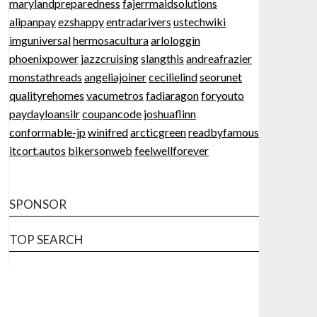
marylandpreparedness
fajerrmaidsolutions
alipanpay
ezshappy
entradarivers
ustechwiki
imguniversal
hermosacultura
arlologgin
phoenixpower
jazzcruising
slangthis
andreafrazier
monstathreads
angeliajoiner
cecilielind
seorunet
qualityrehomes
vacumetros
fadiaragon
foryouto
paydayloansilr
coupancode
joshuaflinn
conformable-jp
winifred
arcticgreen
readbyfamous
itcort.autos
bikersonweb
feelwellforever
SPONSOR
TOP SEARCH