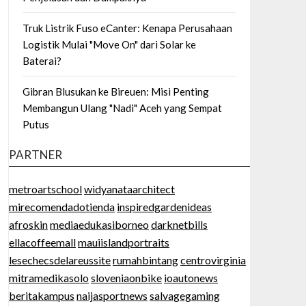
Truk Listrik Fuso eCanter: Kenapa Perusahaan
Logistik Mulai "Move On" dari Solar ke
Baterai?
Gibran Blusukan ke Bireuen: Misi Penting
Membangun Ulang "Nadi" Aceh yang Sempat
Putus
PARTNER
metroartschool
widyanataarchitect
mirecomendadotienda
inspiredgardenideas
afroskin
mediaedukasiborneo
darknetbills
ellacoffeemall
mauiislandportraits
lesechecsdelareussite
rumahbintang
centrovirginia
mitramedikasolo
sloveniaonbike
ioautonews
beritakampus
naijasportnews
salvagegaming