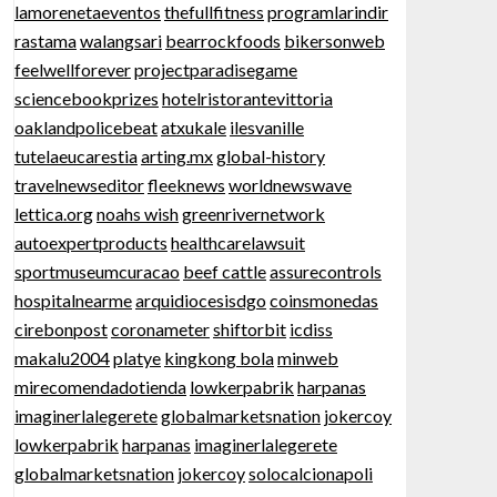
lamorenetaeventos
thefullfitness
programlarindir
rastama
walangsari
bearrockfoods
bikersonweb
feelwellforever
projectparadisegame
sciencebookprizes
hotelristorantevittoria
oaklandpolicebeat
atxukale
ilesvanille
tutelaeucarestia
arting.mx
global-history
travelnewseditor
fleeknews
worldnewswave
lettica.org
noahs wish
greenrivernetwork
autoexpertproducts
healthcarelawsuit
sportmuseumcuracao
beef cattle
assurecontrols
hospitalnearme
arquidiocesisdgo
coinsmonedas
cirebonpost
coronameter
shiftorbit
icdiss
makalu2004
platye
kingkong bola
minweb
mirecomendadotienda
lowkerpabrik
harpanas
imaginerlalegerete
globalmarketsnation
jokercoy
lowkerpabrik
harpanas
imaginerlalegerete
globalmarketsnation
jokercoy
solocalcionapoli