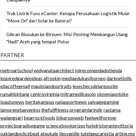
Truk Listrik Fuso eCanter: Kenapa Perusahaan Logistik Mulai
"Move On" dari Solar ke Baterai?
Gibran Blusukan ke Bireuen: Misi Penting Membangun Ulang
"Nadi" Aceh yang Sempat Putus
PARTNER
metroartschool
widyanataarchitect
mirecomendadotienda
inspiredgardenideas
afroskin
mediaedukasiborneo
darknetbills
ellacoffeemall
mauiislandportraits
lesechecsdelareussite
rumahbintang
centrovirginia
mitramedikasolo
sloveniaonbike
ioautonews
beritakampus
naijasportnews
salvagegaming
lamorenetaeventos
thefullfitness
programlarindir
rastama
walangsari
bearrockfoods
bikersonweb
feelwellforever
projectparadisegame
sciencebookprizes
hotelristorantevittoria
oaklandpolicebeat
atxukale
ilesvanille
tutelaeucarestia
arting.mx