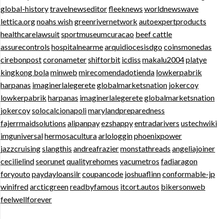
global-history
travelnewseditor
fleeknews
worldnewswave
lettica.org
noahs wish
greenrivernetwork
autoexpertproducts
healthcarelawsuit
sportmuseumcuracao
beef cattle
assurecontrols
hospitalnearme
arquidiocesisdgo
coinsmonedas
cirebonpost
coronameter
shiftorbit
icdiss
makalu2004
platye
kingkong bola
minweb
mirecomendadotienda
lowkerpabrik
harpanas
imaginerlalegerete
globalmarketsnation
jokercoy
lowkerpabrik
harpanas
imaginerlalegerete
globalmarketsnation
jokercoy
solocalcionapoli
marylandpreparedness
fajerrmaidsolutions
alipanpay
ezshappy
entradarivers
ustechwiki
imguniversal
hermosacultura
arlologgin
phoenixpower
jazzcruising
slangthis
andreafrazier
monstathreads
angeliajoiner
cecilielind
seorunet
qualityrehomes
vacumetros
fadiaragon
foryouto
paydayloansilr
coupancode
joshuaflinn
conformable-jp
winifred
arcticgreen
readbyfamous
itcort.autos
bikersonweb
feelwellforever