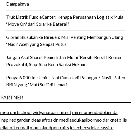
Dampaknya
Truk Listrik Fuso eCanter: Kenapa Perusahaan Logistik Mulai
"Move On" dari Solar ke Baterai?
Gibran Blusukan ke Bireuen: Misi Penting Membangun Ulang
"Nadi" Aceh yang Sempat Putus
Jangan Asal Share! Pemerintah Mulai ‘Bersih-Bersih’ Konten
Provokatif, Siap-Siap Kena Sanksi Hukum
Punya 6.000 Ide Jenius tapi Cuma Jadi Pajangan? Nasib Paten
BRIN yang "Mati Suri" di Lemari
PARTNER
metroartschool
widyanataarchitect
mirecomendadotienda
inspiredgardenideas
afroskin
mediaedukasiborneo
darknetbills
ellacoffeemall
mauiislandportraits
lesechecsdelareussite