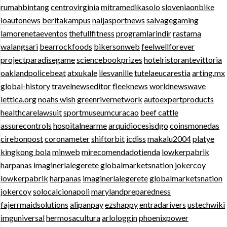
rumahbintang
centrovirginia
mitramedikasolo
sloveniaonbike
ioautonews
beritakampus
naijasportnews
salvagegaming
lamorenetaeventos
thefullfitness
programlarindir
rastama
walangsari
bearrockfoods
bikersonweb
feelwellforever
projectparadisegame
sciencebookprizes
hotelristorantevittoria
oaklandpolicebeat
atxukale
ilesvanille
tutelaeucarestia
arting.mx
global-history
travelnewseditor
fleeknews
worldnewswave
lettica.org
noahs wish
greenrivernetwork
autoexpertproducts
healthcarelawsuit
sportmuseumcuracao
beef cattle
assurecontrols
hospitalnearme
arquidiocesisdgo
coinsmonedas
cirebonpost
coronameter
shiftorbit
icdiss
makalu2004
platye
kingkong bola
minweb
mirecomendadotienda
lowkerpabrik
harpanas
imaginerlalegerete
globalmarketsnation
jokercoy
lowkerpabrik
harpanas
imaginerlalegerete
globalmarketsnation
jokercoy
solocalcionapoli
marylandpreparedness
fajerrmaidsolutions
alipanpay
ezshappy
entradarivers
ustechwiki
imguniversal
hermosacultura
arlologgin
phoenixpower