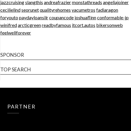
jazzcruising
slangthis
andreafrazier
monstathreads
angeliajoiner
cecilielind
seorunet
qualityrehomes
vacumetros
fadiaragon
foryouto
paydayloansilr
coupancode
joshuaflinn
conformable-jp
winifred
arcticgreen
readbyfamous
itcort.autos
bikersonweb
feelwellforever
SPONSOR
TOP SEARCH
PARTNER