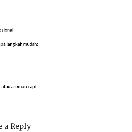
sional
apa langkah mudah:
r atau aromaterapi
e a Reply