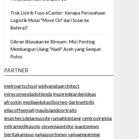
Truk Listrik Fuso eCanter: Kenapa Perusahaan
Logistik Mulai "Move On" dari Solar ke
Baterai?
Gibran Blusukan ke Bireuen: Misi Penting
Membangun Ulang "Nadi" Aceh yang Sempat
Putus
PARTNER
metroartschool
widyanataarchitect
mirecomendadotienda
inspiredgardenideas
afroskin
mediaedukasiborneo
darknetbills
ellacoffeemall
mauiislandportraits
lesechecsdelareussite
rumahbintang
centrovirginia
mitramedikasolo
sloveniaonbike
ioautonews
beritakampus
naijasportnews
salvagegaming