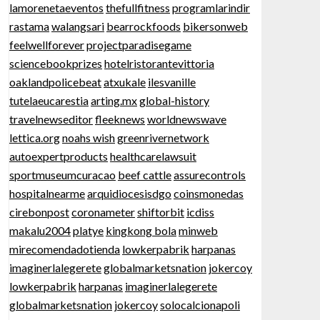
lamorenetaeventos
thefullfitness
programlarindir
rastama
walangsari
bearrockfoods
bikersonweb
feelwellforever
projectparadisegame
sciencebookprizes
hotelristorantevittoria
oaklandpolicebeat
atxukale
ilesvanille
tutelaeucarestia
arting.mx
global-history
travelnewseditor
fleeknews
worldnewswave
lettica.org
noahs wish
greenrivernetwork
autoexpertproducts
healthcarelawsuit
sportmuseumcuracao
beef cattle
assurecontrols
hospitalnearme
arquidiocesisdgo
coinsmonedas
cirebonpost
coronameter
shiftorbit
icdiss
makalu2004
platye
kingkong bola
minweb
mirecomendadotienda
lowkerpabrik
harpanas
imaginerlalegerete
globalmarketsnation
jokercoy
lowkerpabrik
harpanas
imaginerlalegerete
globalmarketsnation
jokercoy
solocalcionapoli