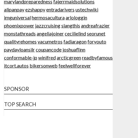
marylandpreparedness
fajerrmaidsolutions
alipanpay
ezshappy
entradarivers
ustechwiki
imguniversal
hermosacultura
arlologgin
phoenixpower
jazzcruising
slangthis
andreafrazier
monstathreads
angeliajoiner
cecilielind
seorunet
qualityrehomes
vacumetros
fadiaragon
foryouto
paydayloansilr
coupancode
joshuaflinn
conformable-jp
winifred
arcticgreen
readbyfamous
itcort.autos
bikersonweb
feelwellforever
SPONSOR
TOP SEARCH