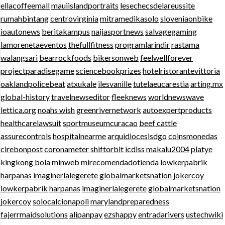
ellacoffeemall
mauiislandportraits
lesechecsdelareussite
rumahbintang
centrovirginia
mitramedikasolo
sloveniaonbike
ioautonews
beritakampus
naijasportnews
salvagegaming
lamorenetaeventos
thefullfitness
programlarindir
rastama
walangsari
bearrockfoods
bikersonweb
feelwellforever
projectparadisegame
sciencebookprizes
hotelristorantevittoria
oaklandpolicebeat
atxukale
ilesvanille
tutelaeucarestia
arting.mx
global-history
travelnewseditor
fleeknews
worldnewswave
lettica.org
noahs wish
greenrivernetwork
autoexpertproducts
healthcarelawsuit
sportmuseumcuracao
beef cattle
assurecontrols
hospitalnearme
arquidiocesisdgo
coinsmonedas
cirebonpost
coronameter
shiftorbit
icdiss
makalu2004
platye
kingkong bola
minweb
mirecomendadotienda
lowkerpabrik
harpanas
imaginerlalegerete
globalmarketsnation
jokercoy
lowkerpabrik
harpanas
imaginerlalegerete
globalmarketsnation
jokercoy
solocalcionapoli
marylandpreparedness
fajerrmaidsolutions
alipanpay
ezshappy
entradarivers
ustechwiki