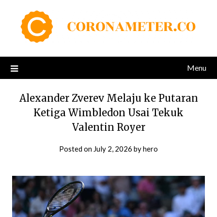
Skip
to
content
Menu
Alexander Zverev Melaju ke Putaran
Ketiga Wimbledon Usai Tekuk
Valentin Royer
Posted on
July 2, 2026
by
hero