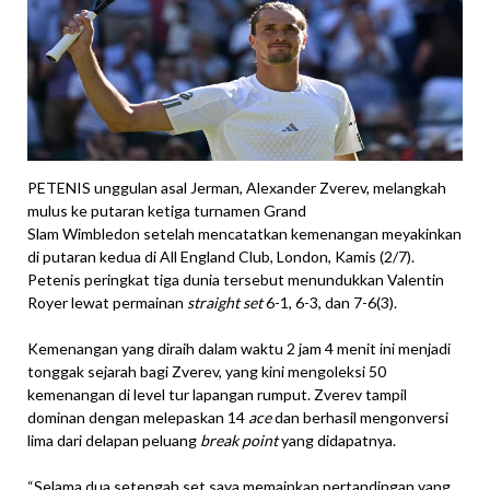
PETENIS unggulan asal Jerman, Alexander Zverev, melangkah
mulus ke putaran ketiga turnamen Grand
Slam Wimbledon setelah mencatatkan kemenangan meyakinkan
di putaran kedua di All England Club, London, Kamis (2/7).
Petenis peringkat tiga dunia tersebut menundukkan Valentin
Royer lewat permainan
straight set
6-1, 6-3, dan 7-6(3).
Kemenangan yang diraih dalam waktu 2 jam 4 menit ini menjadi
tonggak sejarah bagi Zverev, yang kini mengoleksi 50
kemenangan di level tur lapangan rumput. Zverev tampil
dominan dengan melepaskan 14
ace
dan berhasil mengonversi
lima dari delapan peluang
break point
yang didapatnya.
“Selama dua setengah set saya memainkan pertandingan yang