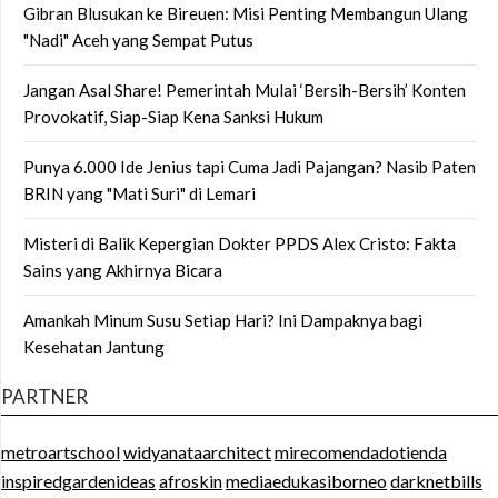
Gibran Blusukan ke Bireuen: Misi Penting Membangun Ulang
"Nadi" Aceh yang Sempat Putus
Jangan Asal Share! Pemerintah Mulai ‘Bersih-Bersih’ Konten
Provokatif, Siap-Siap Kena Sanksi Hukum
Punya 6.000 Ide Jenius tapi Cuma Jadi Pajangan? Nasib Paten
BRIN yang "Mati Suri" di Lemari
Misteri di Balik Kepergian Dokter PPDS Alex Cristo: Fakta
Sains yang Akhirnya Bicara
Amankah Minum Susu Setiap Hari? Ini Dampaknya bagi
Kesehatan Jantung
PARTNER
metroartschool
widyanataarchitect
mirecomendadotienda
inspiredgardenideas
afroskin
mediaedukasiborneo
darknetbills