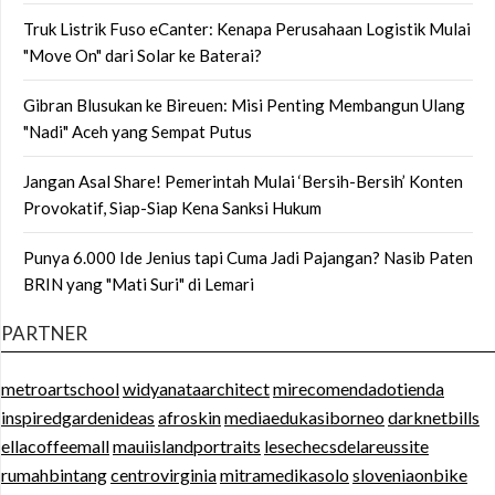
Truk Listrik Fuso eCanter: Kenapa Perusahaan Logistik Mulai
"Move On" dari Solar ke Baterai?
Gibran Blusukan ke Bireuen: Misi Penting Membangun Ulang
"Nadi" Aceh yang Sempat Putus
Jangan Asal Share! Pemerintah Mulai ‘Bersih-Bersih’ Konten
Provokatif, Siap-Siap Kena Sanksi Hukum
Punya 6.000 Ide Jenius tapi Cuma Jadi Pajangan? Nasib Paten
BRIN yang "Mati Suri" di Lemari
PARTNER
metroartschool
widyanataarchitect
mirecomendadotienda
inspiredgardenideas
afroskin
mediaedukasiborneo
darknetbills
ellacoffeemall
mauiislandportraits
lesechecsdelareussite
rumahbintang
centrovirginia
mitramedikasolo
sloveniaonbike