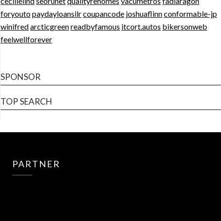
cecilielind
seorunet
qualityrehomes
vacumetros
fadiaragon
foryouto
paydayloansilr
coupancode
joshuaflinn
conformable-jp
winifred
arcticgreen
readbyfamous
itcort.autos
bikersonweb
feelwellforever
SPONSOR
TOP SEARCH
PARTNER