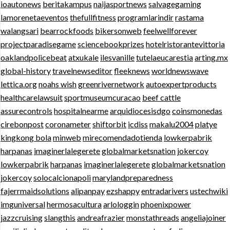
ioautonews
beritakampus
naijasportnews
salvagegaming
lamorenetaeventos
thefullfitness
programlarindir
rastama
walangsari
bearrockfoods
bikersonweb
feelwellforever
projectparadisegame
sciencebookprizes
hotelristorantevittoria
oaklandpolicebeat
atxukale
ilesvanille
tutelaeucarestia
arting.mx
global-history
travelnewseditor
fleeknews
worldnewswave
lettica.org
noahs wish
greenrivernetwork
autoexpertproducts
healthcarelawsuit
sportmuseumcuracao
beef cattle
assurecontrols
hospitalnearme
arquidiocesisdgo
coinsmonedas
cirebonpost
coronameter
shiftorbit
icdiss
makalu2004
platye
kingkong bola
minweb
mirecomendadotienda
lowkerpabrik
harpanas
imaginerlalegerete
globalmarketsnation
jokercoy
lowkerpabrik
harpanas
imaginerlalegerete
globalmarketsnation
jokercoy
solocalcionapoli
marylandpreparedness
fajerrmaidsolutions
alipanpay
ezshappy
entradarivers
ustechwiki
imguniversal
hermosacultura
arlologgin
phoenixpower
jazzcruising
slangthis
andreafrazier
monstathreads
angeliajoiner