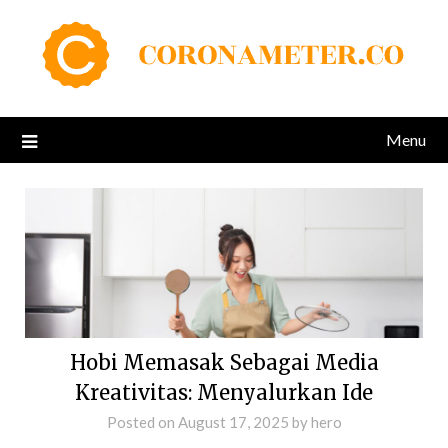
Skip
to
content
Menu
Hobi Memasak Sebagai Media
Kreativitas: Menyalurkan Ide
Posted on
August 17, 2025
by
hero