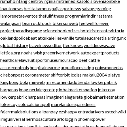
rumahbintang
centrovirginia
mitramedikasolo
sloveniaonbike
ioautonews
beritakampus
naijasportnews
salvagegaming
lamorenetaeventos
thefullfitness
programlarindir
rastama
walangsari
bearrockfoods
bikersonweb
feelwellforever
projectparadisegame
sciencebookprizes
hotelristorantevittoria
oaklandpolicebeat
atxukale
ilesvanille
tutelaeucarestia
arting.mx
global-history
travelnewseditor
fleeknews
worldnewswave
lettica.org
noahs wish
greenrivernetwork
autoexpertproducts
healthcarelawsuit
sportmuseumcuracao
beef cattle
assurecontrols
hospitalnearme
arquidiocesisdgo
coinsmonedas
cirebonpost
coronameter
shiftorbit
icdiss
makalu2004
platye
kingkong bola
minweb
mirecomendadotienda
lowkerpabrik
harpanas
imaginerlalegerete
globalmarketsnation
jokercoy
lowkerpabrik
harpanas
imaginerlalegerete
globalmarketsnation
jokercoy
solocalcionapoli
marylandpreparedness
fajerrmaidsolutions
alipanpay
ezshappy
entradarivers
ustechwiki
imguniversal
hermosacultura
arlologgin
phoenixpower
jazzcruising
slangthis
andreafrazier
monstathreads
angeliajoiner