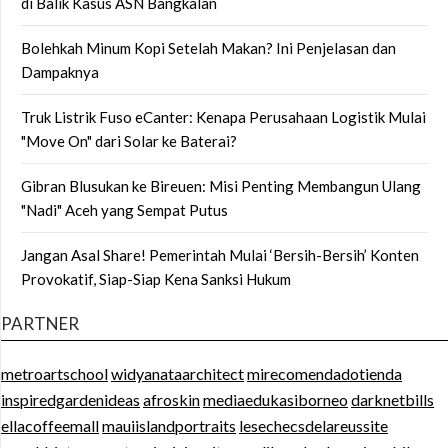
di Balik Kasus ASN Bangkalan
Bolehkah Minum Kopi Setelah Makan? Ini Penjelasan dan
Dampaknya
Truk Listrik Fuso eCanter: Kenapa Perusahaan Logistik Mulai
"Move On" dari Solar ke Baterai?
Gibran Blusukan ke Bireuen: Misi Penting Membangun Ulang
"Nadi" Aceh yang Sempat Putus
Jangan Asal Share! Pemerintah Mulai ‘Bersih-Bersih’ Konten
Provokatif, Siap-Siap Kena Sanksi Hukum
PARTNER
metroartschool
widyanataarchitect
mirecomendadotienda
inspiredgardenideas
afroskin
mediaedukasiborneo
darknetbills
ellacoffeemall
mauiislandportraits
lesechecsdelareussite