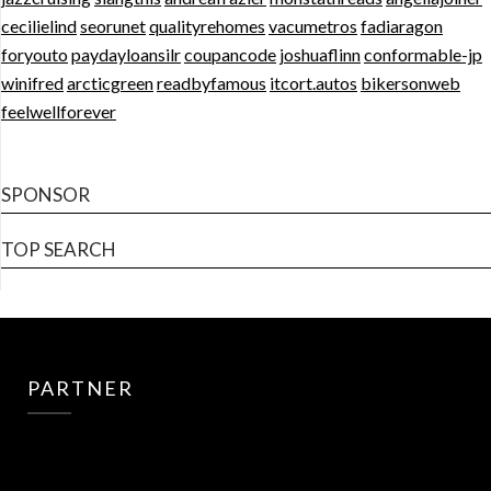
cecilielind
seorunet
qualityrehomes
vacumetros
fadiaragon
foryouto
paydayloansilr
coupancode
joshuaflinn
conformable-jp
winifred
arcticgreen
readbyfamous
itcort.autos
bikersonweb
feelwellforever
SPONSOR
TOP SEARCH
PARTNER