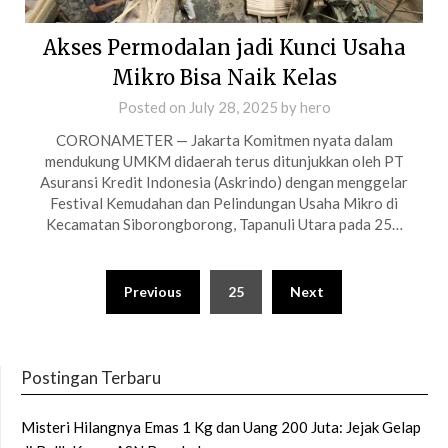
Akses Permodalan jadi Kunci Usaha
Mikro Bisa Naik Kelas
Posted on
July 28, 2025
by
hero
CORONAMETER — Jakarta Komitmen nyata dalam
mendukung UMKM didaerah terus ditunjukkan oleh PT
Asuransi Kredit Indonesia (Askrindo) dengan menggelar
Festival Kemudahan dan Pelindungan Usaha Mikro di
Kecamatan Siborongborong, Tapanuli Utara pada 25…
Posts
Previous
25
Next
pagination
Postingan Terbaru
Misteri Hilangnya Emas 1 Kg dan Uang 200 Juta: Jejak Gelap