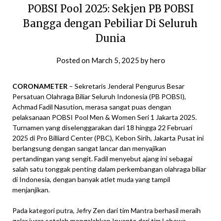
POBSI Pool 2025: Sekjen PB POBSI
Bangga dengan Pebiliar Di Seluruh
Dunia
Posted on
March 5, 2025
by
hero
CORONAMETER
– Sekretaris Jenderal Pengurus Besar
Persatuan Olahraga Biliar Seluruh Indonesia (PB POBSI),
Achmad Fadil Nasution, merasa sangat puas dengan
pelaksanaan POBSI Pool Men & Women Seri 1 Jakarta 2025.
Turnamen yang diselenggarakan dari 18 hingga 22 Februari
2025 di Pro Billiard Center (PBC), Kebon Sirih, Jakarta Pusat ini
berlangsung dengan sangat lancar dan menyajikan
pertandingan yang sengit. Fadil menyebut ajang ini sebagai
salah satu tonggak penting dalam perkembangan olahraga biliar
di Indonesia, dengan banyak atlet muda yang tampil
menjanjikan.
Pada kategori putra, Jefry Zen dari tim Mantra berhasil meraih
gelar juara setelah mengalahkan Irwanto dari tim Labewa.