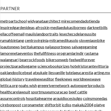
PARTNER
metroartschool
widyanataarchitect
mirecomendadotienda
inspiredgardenideas
afroskin
mediaedukasiborneo
darknetbills
ellacoffeemall
mauiislandportraits
lesechecsdelareussite
rumahbintang
centrovirginia
mitramedikasolo
sloveniaonbike
ioautonews
beritakampus
naijasportnews
salvagegaming
lamorenetaeventos
thefullfitness
programlarindir
rastama
walangsari
bearrockfoods
bikersonweb
feelwellforever
projectparadisegame
sciencebookprizes
hotelristorantevittoria
oaklandpolicebeat
atxukale
ilesvanille
tutelaeucarestia
arting.mx
global-history
travelnewseditor
fleeknews
worldnewswave
lettica.org
noahs wish
greenrivernetwork
autoexpertproducts
healthcarelawsuit
sportmuseumcuracao
beef cattle
assurecontrols
hospitalnearme
arquidiocesisdgo
coinsmonedas
cirebonpost
coronameter
shiftorbit
icdiss
makalu2004
platye