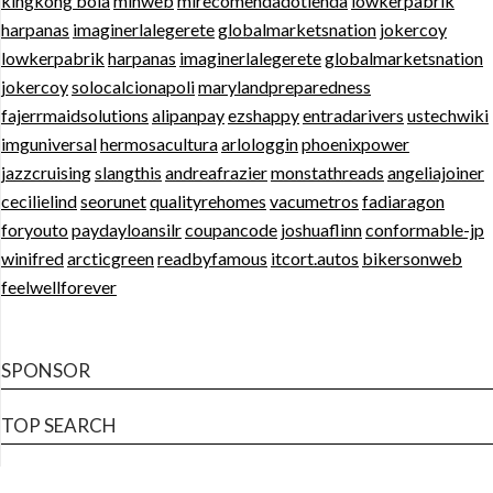
kingkong bola
minweb
mirecomendadotienda
lowkerpabrik
harpanas
imaginerlalegerete
globalmarketsnation
jokercoy
lowkerpabrik
harpanas
imaginerlalegerete
globalmarketsnation
jokercoy
solocalcionapoli
marylandpreparedness
fajerrmaidsolutions
alipanpay
ezshappy
entradarivers
ustechwiki
imguniversal
hermosacultura
arlologgin
phoenixpower
jazzcruising
slangthis
andreafrazier
monstathreads
angeliajoiner
cecilielind
seorunet
qualityrehomes
vacumetros
fadiaragon
foryouto
paydayloansilr
coupancode
joshuaflinn
conformable-jp
winifred
arcticgreen
readbyfamous
itcort.autos
bikersonweb
feelwellforever
SPONSOR
TOP SEARCH