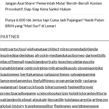
Jangan Asal Share! Pemerintah Mulai ‘Bersih-Bersih’ Konten
Provokatif, Siap-Siap Kena Sanksi Hukum
Punya 6.000 Ide Jenius tapi Cuma Jadi Pajangan? Nasib Paten
BRIN yang "Mati Suri" di Lemari
PARTNER
metroartschool
widyanataarchitect
mirecomendadotienda
inspiredgardenideas
afroskin
mediaedukasiborneo
darknetbills
ellacoffeemall
mauiislandportraits
lesechecsdelareussite
rumahbintang
centrovirginia
mitramedikasolo
sloveniaonbike
ioautonews
beritakampus
naijasportnews
salvagegaming
lamorenetaeventos
thefullfitness
programlarindir
rastama
walangsari
bearrockfoods
bikersonweb
feelwellforever
projectparadisegame
sciencebookprizes
hotelristorantevittoria
oaklandpolicebeat
atxukale
ilesvanille
tutelaeucarestia
arting.mx
global-history
travelnewseditor
fleeknews
worldnewswave