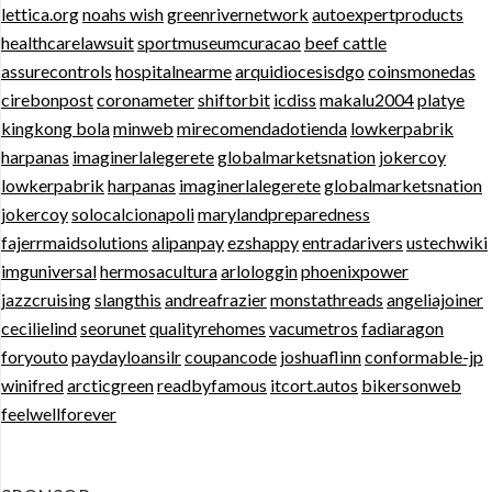
lettica.org
noahs wish
greenrivernetwork
autoexpertproducts
healthcarelawsuit
sportmuseumcuracao
beef cattle
assurecontrols
hospitalnearme
arquidiocesisdgo
coinsmonedas
cirebonpost
coronameter
shiftorbit
icdiss
makalu2004
platye
kingkong bola
minweb
mirecomendadotienda
lowkerpabrik
harpanas
imaginerlalegerete
globalmarketsnation
jokercoy
lowkerpabrik
harpanas
imaginerlalegerete
globalmarketsnation
jokercoy
solocalcionapoli
marylandpreparedness
fajerrmaidsolutions
alipanpay
ezshappy
entradarivers
ustechwiki
imguniversal
hermosacultura
arlologgin
phoenixpower
jazzcruising
slangthis
andreafrazier
monstathreads
angeliajoiner
cecilielind
seorunet
qualityrehomes
vacumetros
fadiaragon
foryouto
paydayloansilr
coupancode
joshuaflinn
conformable-jp
winifred
arcticgreen
readbyfamous
itcort.autos
bikersonweb
feelwellforever