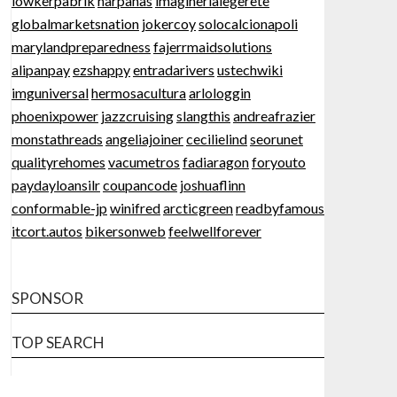
lowkerpabrik
harpanas
imaginerlalegerete
globalmarketsnation
jokercoy
solocalcionapoli
marylandpreparedness
fajerrmaidsolutions
alipanpay
ezshappy
entradarivers
ustechwiki
imguniversal
hermosacultura
arlologgin
phoenixpower
jazzcruising
slangthis
andreafrazier
monstathreads
angeliajoiner
cecilielind
seorunet
qualityrehomes
vacumetros
fadiaragon
foryouto
paydayloansilr
coupancode
joshuaflinn
conformable-jp
winifred
arcticgreen
readbyfamous
itcort.autos
bikersonweb
feelwellforever
SPONSOR
TOP SEARCH