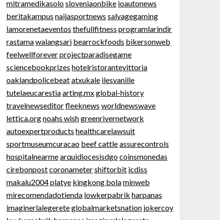
mitramedikasolo
sloveniaonbike
ioautonews
beritakampus
naijasportnews
salvagegaming
lamorenetaeventos
thefullfitness
programlarindir
rastama
walangsari
bearrockfoods
bikersonweb
feelwellforever
projectparadisegame
sciencebookprizes
hotelristorantevittoria
oaklandpolicebeat
atxukale
ilesvanille
tutelaeucarestia
arting.mx
global-history
travelnewseditor
fleeknews
worldnewswave
lettica.org
noahs wish
greenrivernetwork
autoexpertproducts
healthcarelawsuit
sportmuseumcuracao
beef cattle
assurecontrols
hospitalnearme
arquidiocesisdgo
coinsmonedas
cirebonpost
coronameter
shiftorbit
icdiss
makalu2004
platye
kingkong bola
minweb
mirecomendadotienda
lowkerpabrik
harpanas
imaginerlalegerete
globalmarketsnation
jokercoy