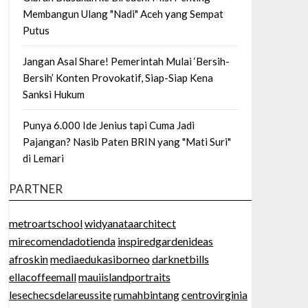
Membangun Ulang "Nadi" Aceh yang Sempat
Putus
Jangan Asal Share! Pemerintah Mulai ‘Bersih-
Bersih’ Konten Provokatif, Siap-Siap Kena
Sanksi Hukum
Punya 6.000 Ide Jenius tapi Cuma Jadi
Pajangan? Nasib Paten BRIN yang "Mati Suri"
di Lemari
PARTNER
metroartschool
widyanataarchitect
mirecomendadotienda
inspiredgardenideas
afroskin
mediaedukasiborneo
darknetbills
ellacoffeemall
mauiislandportraits
lesechecsdelareussite
rumahbintang
centrovirginia