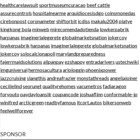
healthcarelawsuit
sportmuseumcuracao
beef cattle
assurecontrols
hospitalnearme
arquidiocesisdgo
coinsmonedas
cirebonpost
coronameter
shiftorbit
icdiss
makalu2004
platye
kingkong bola
minweb
mirecomendadotienda
lowkerpabrik
harpanas
imaginerlalegerete
globalmarketsnation
jokercoy
lowkerpabrik
harpanas
imaginerlalegerete
globalmarketsnation
jokercoy
solocalcionapoli
marylandpreparedness
fajerrmaidsolutions
alipanpay
ezshappy
entradarivers
ustechwiki
imguniversal
hermosacultura
arlologgin
phoenixpower
jazzcruising
slangthis
andreafrazier
monstathreads
angeliajoiner
cecilielind
seorunet
qualityrehomes
vacumetros
fadiaragon
foryouto
paydayloansilr
coupancode
joshuaflinn
conformable-jp
winifred
arcticgreen
readbyfamous
itcort.autos
bikersonweb
feelwellforever
SPONSOR