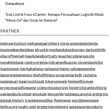
Dampaknya
Truk Listrik Fuso eCanter: Kenapa Perusahaan Logistik Mulai
"Move On" dari Solar ke Baterai?
PARTNER
metroartschool
widyanataarchitect
mirecomendadotienda
inspiredgardenideas
afroskin
mediaedukasiborneo
darknetbills
ellacoffeemall
mauiislandportraits
lesechecsdelareussite
rumahbintang
centrovirginia
mitramedikasolo
sloveniaonbike
ioautonews
beritakampus
naijasportnews
salvagegaming
lamorenetaeventos
thefullfitness
programlarindir
rastama
walangsari
bearrockfoods
bikersonweb
feelwellforever
projectparadisegame
sciencebookprizes
hotelristorantevittoria
oaklandpolicebeat
atxukale
ilesvanille
tutelaeucarestia
arting.mx
global-history
travelnewseditor
fleeknews
worldnewswave
lettica.org
noahs wish
greenrivernetwork
autoexpertproducts