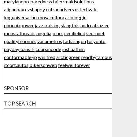
marylandpreparedness
fajerrmaidsolutions
alipanpay
ezshappy
entradarivers
ustechwiki
imguniversal
hermosacultura
arlologgin
phoenixpower
jazzcruising
slangthis
andreafrazier
monstathreads
angeliajoiner
cecilielind
seorunet
qualityrehomes
vacumetros
fadiaragon
foryouto
paydayloansilr
coupancode
joshuaflinn
conformable-jp
winifred
arcticgreen
readbyfamous
itcort.autos
bikersonweb
feelwellforever
SPONSOR
TOP SEARCH