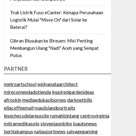
Truk Listrik Fuso eCanter: Kenapa Perusahaan
Logistik Mulai "Move On" dari Solar ke
Baterai?
Gibran Blusukan ke Bireuen: Misi Penting
Membangun Ulang "Nadi" Aceh yang Sempat
Putus
PARTNER
metroartschool
widyanataarchitect
mirecomendadotienda
inspiredgardenideas
afroskin
mediaedukasiborneo
darknetbills
ellacoffeemall
mauiislandportraits
lesechecsdelareussite
rumahbintang
centrovirginia
mitramedikasolo
sloveniaonbike
ioautonews
beritakampus
naijasportnews
salvagegaming