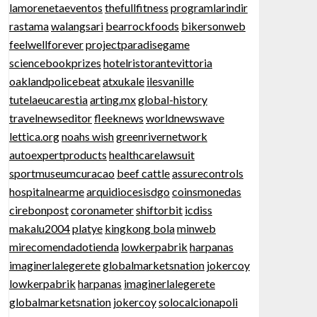
lamorenetaeventos
thefullfitness
programlarindir
rastama
walangsari
bearrockfoods
bikersonweb
feelwellforever
projectparadisegame
sciencebookprizes
hotelristorantevittoria
oaklandpolicebeat
atxukale
ilesvanille
tutelaeucarestia
arting.mx
global-history
travelnewseditor
fleeknews
worldnewswave
lettica.org
noahs wish
greenrivernetwork
autoexpertproducts
healthcarelawsuit
sportmuseumcuracao
beef cattle
assurecontrols
hospitalnearme
arquidiocesisdgo
coinsmonedas
cirebonpost
coronameter
shiftorbit
icdiss
makalu2004
platye
kingkong bola
minweb
mirecomendadotienda
lowkerpabrik
harpanas
imaginerlalegerete
globalmarketsnation
jokercoy
lowkerpabrik
harpanas
imaginerlalegerete
globalmarketsnation
jokercoy
solocalcionapoli