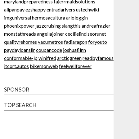
marylandpreparedness
fajerrmaidsolutions
alipanpay
ezshappy
entradarivers
ustechwiki
imguniversal
hermosacultura
arlologgin
phoenixpower
jazzcruising
slangthis
andreafrazier
monstathreads
angeliajoiner
cecilielind
seorunet
qualityrehomes
vacumetros
fadiaragon
foryouto
paydayloansilr
coupancode
joshuaflinn
conformable-jp
winifred
arcticgreen
readbyfamous
itcort.autos
bikersonweb
feelwellforever
SPONSOR
TOP SEARCH