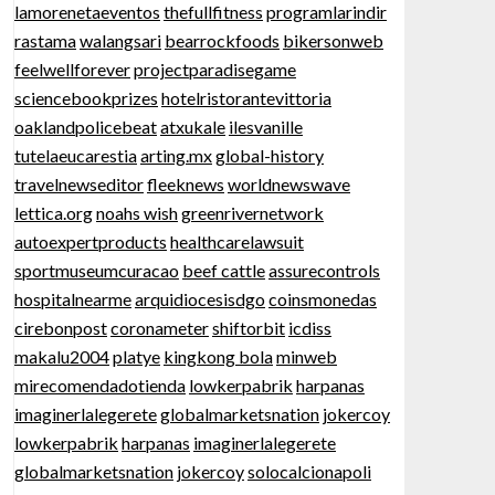
lamorenetaeventos
thefullfitness
programlarindir
rastama
walangsari
bearrockfoods
bikersonweb
feelwellforever
projectparadisegame
sciencebookprizes
hotelristorantevittoria
oaklandpolicebeat
atxukale
ilesvanille
tutelaeucarestia
arting.mx
global-history
travelnewseditor
fleeknews
worldnewswave
lettica.org
noahs wish
greenrivernetwork
autoexpertproducts
healthcarelawsuit
sportmuseumcuracao
beef cattle
assurecontrols
hospitalnearme
arquidiocesisdgo
coinsmonedas
cirebonpost
coronameter
shiftorbit
icdiss
makalu2004
platye
kingkong bola
minweb
mirecomendadotienda
lowkerpabrik
harpanas
imaginerlalegerete
globalmarketsnation
jokercoy
lowkerpabrik
harpanas
imaginerlalegerete
globalmarketsnation
jokercoy
solocalcionapoli