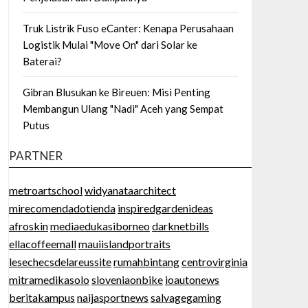
Truk Listrik Fuso eCanter: Kenapa Perusahaan
Logistik Mulai "Move On" dari Solar ke
Baterai?
Gibran Blusukan ke Bireuen: Misi Penting
Membangun Ulang "Nadi" Aceh yang Sempat
Putus
PARTNER
metroartschool
widyanataarchitect
mirecomendadotienda
inspiredgardenideas
afroskin
mediaedukasiborneo
darknetbills
ellacoffeemall
mauiislandportraits
lesechecsdelareussite
rumahbintang
centrovirginia
mitramedikasolo
sloveniaonbike
ioautonews
beritakampus
naijasportnews
salvagegaming