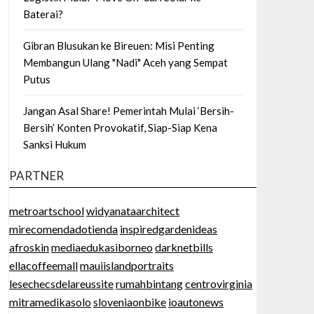
Baterai?
Gibran Blusukan ke Bireuen: Misi Penting
Membangun Ulang "Nadi" Aceh yang Sempat
Putus
Jangan Asal Share! Pemerintah Mulai ‘Bersih-
Bersih’ Konten Provokatif, Siap-Siap Kena
Sanksi Hukum
PARTNER
metroartschool
widyanataarchitect
mirecomendadotienda
inspiredgardenideas
afroskin
mediaedukasiborneo
darknetbills
ellacoffeemall
mauiislandportraits
lesechecsdelareussite
rumahbintang
centrovirginia
mitramedikasolo
sloveniaonbike
ioautonews