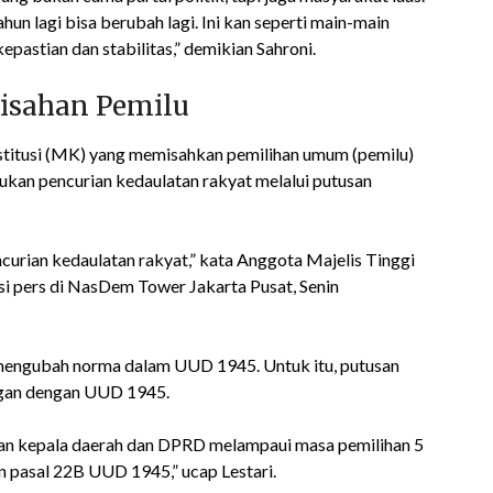
ahun lagi bisa berubah lagi. Ini kan seperti main-main
pastian dan stabilitas,” demikian Sahroni.
isahan Pemilu
itusi (MK) yang memisahkan pemilihan umum (pemilu)
an pencurian kedaulatan rakyat melalui putusan
urian kedaulatan rakyat,” kata Anggota Majelis Tinggi
i pers di NasDem Tower Jakarta Pusat, Senin
engubah norma dalam UUD 1945. Untuk itu, putusan
ngan dengan UUD 1945.
han kepala daerah dan DPRD melampaui masa pemilihan 5
n pasal 22B UUD 1945,” ucap Lestari.