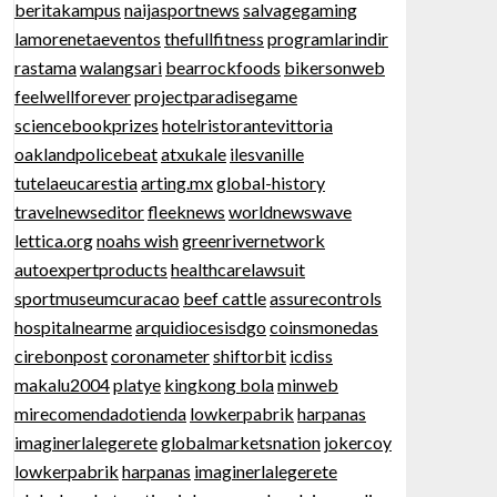
beritakampus
naijasportnews
salvagegaming
lamorenetaeventos
thefullfitness
programlarindir
rastama
walangsari
bearrockfoods
bikersonweb
feelwellforever
projectparadisegame
sciencebookprizes
hotelristorantevittoria
oaklandpolicebeat
atxukale
ilesvanille
tutelaeucarestia
arting.mx
global-history
travelnewseditor
fleeknews
worldnewswave
lettica.org
noahs wish
greenrivernetwork
autoexpertproducts
healthcarelawsuit
sportmuseumcuracao
beef cattle
assurecontrols
hospitalnearme
arquidiocesisdgo
coinsmonedas
cirebonpost
coronameter
shiftorbit
icdiss
makalu2004
platye
kingkong bola
minweb
mirecomendadotienda
lowkerpabrik
harpanas
imaginerlalegerete
globalmarketsnation
jokercoy
lowkerpabrik
harpanas
imaginerlalegerete