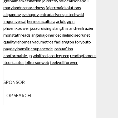
globalmarketsnation
jokercoy
solocalcionapoli
marylandpreparedness
fajerrmaidsolutions
alipanpay
ezshappy
entradarivers
ustechwiki
imguniversal
hermosacultura
arlologgin
phoenixpower
jazzcruising
slangthis
andreafrazier
monstathreads
angeliajoiner
cecilielind
seorunet
qualityrehomes
vacumetros
fadiaragon
foryouto
paydayloansilr
coupancode
joshuaflinn
conformable-jp
winifred
arcticgreen
readbyfamous
itcort.autos
bikersonweb
feelwellforever
SPONSOR
TOP SEARCH