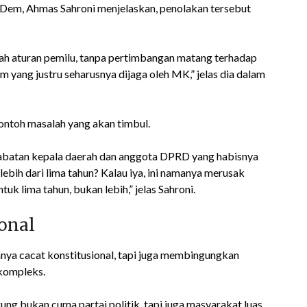
sDem, Ahmas Sahroni menjelaskan, penolakan tersebut
bah aturan pemilu, tanpa pertimbangan matang terhadap
 yang justru seharusnya dijaga oleh MK,” jelas dia dalam
ontoh masalah yang akan timbul.
jabatan kepala daerah dan anggota DPRD yang habisnya
ebih dari lima tahun? Kalau iya, ini namanya merusak
k lima tahun, bukan lebih,” jelas Sahroni.
onal
hanya cacat konstitusional, tapi juga membingungkan
kompleks.
ung bukan cuma partai politik, tapi juga masyarakat luas.