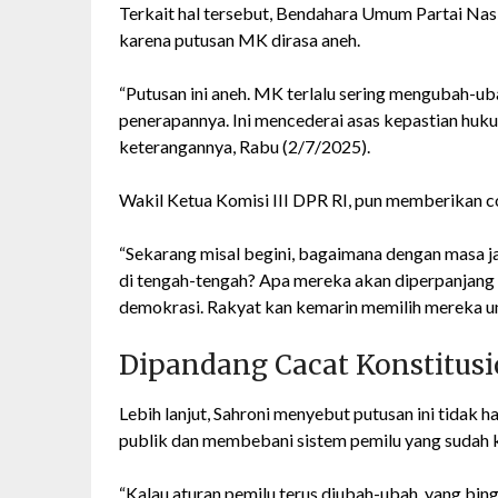
Terkait hal tersebut, Bendahara Umum Partai Na
karena putusan MK dirasa aneh.
“Putusan ini aneh. MK terlalu sering mengubah-u
penerapannya. Ini mencederai asas kepastian hukum
keterangannya, Rabu (2/7/2025).
Wakil Ketua Komisi III DPR RI, pun memberikan c
“Sekarang misal begini, bagaimana dengan masa 
di tengah-tengah? Apa mereka akan diperpanjang l
demokrasi. Rakyat kan kemarin memilih mereka untu
Dipandang Cacat Konstitusi
Lebih lanjut, Sahroni menyebut putusan ini tidak 
publik dan membebani sistem pemilu yang sudah 
“Kalau aturan pemilu terus diubah-ubah, yang bing