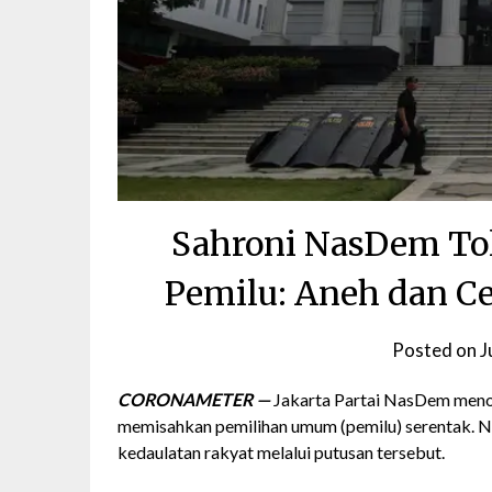
Sahroni NasDem To
Pemilu: Aneh dan C
Posted on
J
CORONAMETER —
Jakarta Partai NasDem meno
memisahkan pemilihan umum (pemilu) serentak.
kedaulatan rakyat melalui putusan tersebut.