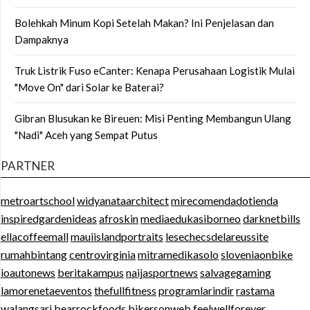
Bolehkah Minum Kopi Setelah Makan? Ini Penjelasan dan
Dampaknya
Truk Listrik Fuso eCanter: Kenapa Perusahaan Logistik Mulai
"Move On" dari Solar ke Baterai?
Gibran Blusukan ke Bireuen: Misi Penting Membangun Ulang
"Nadi" Aceh yang Sempat Putus
PARTNER
metroartschool
widyanataarchitect
mirecomendadotienda
inspiredgardenideas
afroskin
mediaedukasiborneo
darknetbills
ellacoffeemall
mauiislandportraits
lesechecsdelareussite
rumahbintang
centrovirginia
mitramedikasolo
sloveniaonbike
ioautonews
beritakampus
naijasportnews
salvagegaming
lamorenetaeventos
thefullfitness
programlarindir
rastama
walangsari
bearrockfoods
bikersonweb
feelwellforever