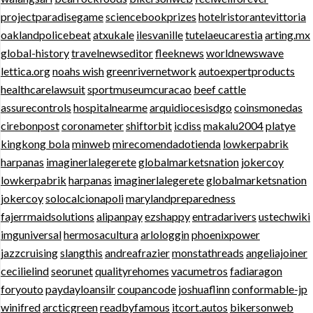
projectparadisegame
sciencebookprizes
hotelristorantevittoria
oaklandpolicebeat
atxukale
ilesvanille
tutelaeucarestia
arting.mx
global-history
travelnewseditor
fleeknews
worldnewswave
lettica.org
noahs wish
greenrivernetwork
autoexpertproducts
healthcarelawsuit
sportmuseumcuracao
beef cattle
assurecontrols
hospitalnearme
arquidiocesisdgo
coinsmonedas
cirebonpost
coronameter
shiftorbit
icdiss
makalu2004
platye
kingkong bola
minweb
mirecomendadotienda
lowkerpabrik
harpanas
imaginerlalegerete
globalmarketsnation
jokercoy
lowkerpabrik
harpanas
imaginerlalegerete
globalmarketsnation
jokercoy
solocalcionapoli
marylandpreparedness
fajerrmaidsolutions
alipanpay
ezshappy
entradarivers
ustechwiki
imguniversal
hermosacultura
arlologgin
phoenixpower
jazzcruising
slangthis
andreafrazier
monstathreads
angeliajoiner
cecilielind
seorunet
qualityrehomes
vacumetros
fadiaragon
foryouto
paydayloansilr
coupancode
joshuaflinn
conformable-jp
winifred
arcticgreen
readbyfamous
itcort.autos
bikersonweb