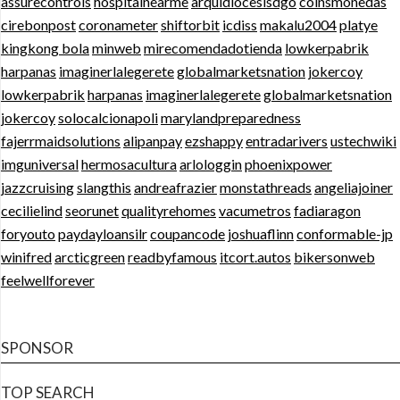
assurecontrols
hospitalnearme
arquidiocesisdgo
coinsmonedas
cirebonpost
coronameter
shiftorbit
icdiss
makalu2004
platye
kingkong bola
minweb
mirecomendadotienda
lowkerpabrik
harpanas
imaginerlalegerete
globalmarketsnation
jokercoy
lowkerpabrik
harpanas
imaginerlalegerete
globalmarketsnation
jokercoy
solocalcionapoli
marylandpreparedness
fajerrmaidsolutions
alipanpay
ezshappy
entradarivers
ustechwiki
imguniversal
hermosacultura
arlologgin
phoenixpower
jazzcruising
slangthis
andreafrazier
monstathreads
angeliajoiner
cecilielind
seorunet
qualityrehomes
vacumetros
fadiaragon
foryouto
paydayloansilr
coupancode
joshuaflinn
conformable-jp
winifred
arcticgreen
readbyfamous
itcort.autos
bikersonweb
feelwellforever
SPONSOR
TOP SEARCH