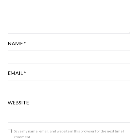
NAME
*
EMAIL
*
WEBSITE
Save my name, email, and website in this browser for the next time I
comment.