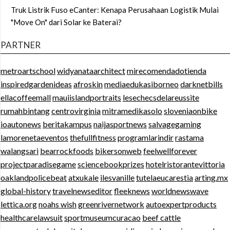
Truk Listrik Fuso eCanter: Kenapa Perusahaan Logistik Mulai
"Move On" dari Solar ke Baterai?
PARTNER
metroartschool
widyanataarchitect
mirecomendadotienda
inspiredgardenideas
afroskin
mediaedukasiborneo
darknetbills
ellacoffeemall
mauiislandportraits
lesechecsdelareussite
rumahbintang
centrovirginia
mitramedikasolo
sloveniaonbike
ioautonews
beritakampus
naijasportnews
salvagegaming
lamorenetaeventos
thefullfitness
programlarindir
rastama
walangsari
bearrockfoods
bikersonweb
feelwellforever
projectparadisegame
sciencebookprizes
hotelristorantevittoria
oaklandpolicebeat
atxukale
ilesvanille
tutelaeucarestia
arting.mx
global-history
travelnewseditor
fleeknews
worldnewswave
lettica.org
noahs wish
greenrivernetwork
autoexpertproducts
healthcarelawsuit
sportmuseumcuracao
beef cattle