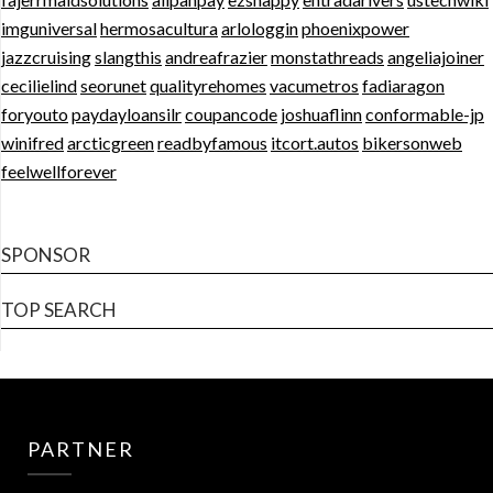
imguniversal
hermosacultura
arlologgin
phoenixpower
jazzcruising
slangthis
andreafrazier
monstathreads
angeliajoiner
cecilielind
seorunet
qualityrehomes
vacumetros
fadiaragon
foryouto
paydayloansilr
coupancode
joshuaflinn
conformable-jp
winifred
arcticgreen
readbyfamous
itcort.autos
bikersonweb
feelwellforever
SPONSOR
TOP SEARCH
PARTNER