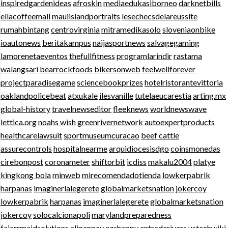
inspiredgardenideas
afroskin
mediaedukasiborneo
darknetbills
ellacoffeemall
mauiislandportraits
lesechecsdelareussite
rumahbintang
centrovirginia
mitramedikasolo
sloveniaonbike
ioautonews
beritakampus
naijasportnews
salvagegaming
lamorenetaeventos
thefullfitness
programlarindir
rastama
walangsari
bearrockfoods
bikersonweb
feelwellforever
projectparadisegame
sciencebookprizes
hotelristorantevittoria
oaklandpolicebeat
atxukale
ilesvanille
tutelaeucarestia
arting.mx
global-history
travelnewseditor
fleeknews
worldnewswave
lettica.org
noahs wish
greenrivernetwork
autoexpertproducts
healthcarelawsuit
sportmuseumcuracao
beef cattle
assurecontrols
hospitalnearme
arquidiocesisdgo
coinsmonedas
cirebonpost
coronameter
shiftorbit
icdiss
makalu2004
platye
kingkong bola
minweb
mirecomendadotienda
lowkerpabrik
harpanas
imaginerlalegerete
globalmarketsnation
jokercoy
lowkerpabrik
harpanas
imaginerlalegerete
globalmarketsnation
jokercoy
solocalcionapoli
marylandpreparedness
fajerrmaidsolutions
alipanpay
ezshappy
entradarivers
ustechwiki