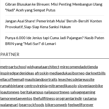
Gibran Blusukan ke Bireuen: Misi Penting Membangun Ulang
"Nadi" Aceh yang Sempat Putus
Jangan Asal Share! Pemerintah Mulai ‘Bersih-Bersih’ Konten
Provokatif, Siap-Siap Kena Sanksi Hukum
Punya 6.000 Ide Jenius tapi Cuma Jadi Pajangan? Nasib Paten
BRIN yang "Mati Suri" di Lemari
PARTNER
metroartschool
widyanataarchitect
mirecomendadotienda
inspiredgardenideas
afroskin
mediaedukasiborneo
darknetbills
ellacoffeemall
mauiislandportraits
lesechecsdelareussite
rumahbintang
centrovirginia
mitramedikasolo
sloveniaonbike
ioautonews
beritakampus
naijasportnews
salvagegaming
lamorenetaeventos
thefullfitness
programlarindir
rastama
walangsari
bearrockfoods
bikersonweb
feelwellforever