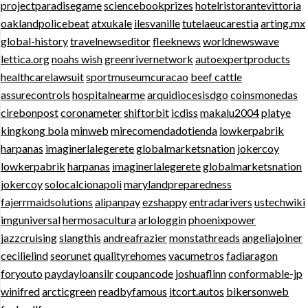
projectparadisegame
sciencebookprizes
hotelristorantevittoria
oaklandpolicebeat
atxukale
ilesvanille
tutelaeucarestia
arting.mx
global-history
travelnewseditor
fleeknews
worldnewswave
lettica.org
noahs wish
greenrivernetwork
autoexpertproducts
healthcarelawsuit
sportmuseumcuracao
beef cattle
assurecontrols
hospitalnearme
arquidiocesisdgo
coinsmonedas
cirebonpost
coronameter
shiftorbit
icdiss
makalu2004
platye
kingkong bola
minweb
mirecomendadotienda
lowkerpabrik
harpanas
imaginerlalegerete
globalmarketsnation
jokercoy
lowkerpabrik
harpanas
imaginerlalegerete
globalmarketsnation
jokercoy
solocalcionapoli
marylandpreparedness
fajerrmaidsolutions
alipanpay
ezshappy
entradarivers
ustechwiki
imguniversal
hermosacultura
arlologgin
phoenixpower
jazzcruising
slangthis
andreafrazier
monstathreads
angeliajoiner
cecilielind
seorunet
qualityrehomes
vacumetros
fadiaragon
foryouto
paydayloansilr
coupancode
joshuaflinn
conformable-jp
winifred
arcticgreen
readbyfamous
itcort.autos
bikersonweb