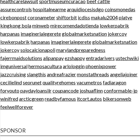
healthcarelawsuit
sportmuseumcuracao
beef cattle
assurecontrols
hospitalnearme
arquidiocesisdgo
coinsmonedas
cirebonpost
coronameter
shiftorbit
icdiss
makalu2004
platye
kingkong bola
minweb
mirecomendadotienda
lowkerpabrik
harpanas
imaginerlalegerete
globalmarketsnation
jokercoy
lowkerpabrik
harpanas
imaginerlalegerete
globalmarketsnation
jokercoy
solocalcionapoli
marylandpreparedness
fajerrmaidsolutions
alipanpay
ezshappy
entradarivers
ustechwiki
imguniversal
hermosacultura
arlologgin
phoenixpower
jazzcruising
slangthis
andreafrazier
monstathreads
angeliajoiner
cecilielind
seorunet
qualityrehomes
vacumetros
fadiaragon
foryouto
paydayloansilr
coupancode
joshuaflinn
conformable-jp
winifred
arcticgreen
readbyfamous
itcort.autos
bikersonweb
feelwellforever
SPONSOR