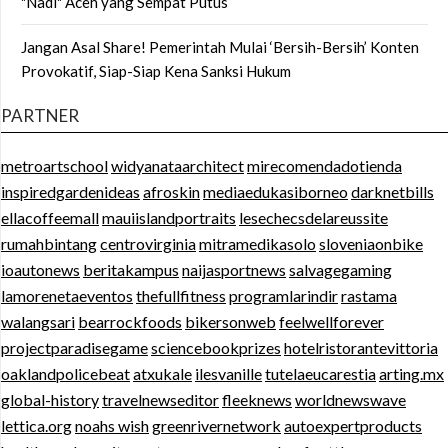
"Nadi" Aceh yang Sempat Putus
Jangan Asal Share! Pemerintah Mulai ‘Bersih-Bersih’ Konten
Provokatif, Siap-Siap Kena Sanksi Hukum
PARTNER
metroartschool
widyanataarchitect
mirecomendadotienda
inspiredgardenideas
afroskin
mediaedukasiborneo
darknetbills
ellacoffeemall
mauiislandportraits
lesechecsdelareussite
rumahbintang
centrovirginia
mitramedikasolo
sloveniaonbike
ioautonews
beritakampus
naijasportnews
salvagegaming
lamorenetaeventos
thefullfitness
programlarindir
rastama
walangsari
bearrockfoods
bikersonweb
feelwellforever
projectparadisegame
sciencebookprizes
hotelristorantevittoria
oaklandpolicebeat
atxukale
ilesvanille
tutelaeucarestia
arting.mx
global-history
travelnewseditor
fleeknews
worldnewswave
lettica.org
noahs wish
greenrivernetwork
autoexpertproducts