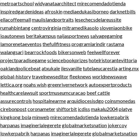
metroartschool
widyanataarchitect
mirecomendadotienda
inspiredgardenideas
afroskin
mediaedukasiborneo
darknetbills
ellacoffeemall
mauiislandportraits
lesechecsdelareussite
rumahbintang
centrovirginia
mitramedikasolo
sloveniaonbike
ioautonews
beritakampus
naijasportnews
salvagegaming
lamorenetaeventos
thefullfitness
programlarindir
rastama
walangsari
bearrockfoods
bikersonweb
feelwellforever
projectparadisegame
sciencebookprizes
hotelristorantevittoria
oaklandpolicebeat
atxukale
ilesvanille
tutelaeucarestia
arting.mx
global-history
travelnewseditor
fleeknews
worldnewswave
lettica.org
noahs wish
greenrivernetwork
autoexpertproducts
healthcarelawsuit
sportmuseumcuracao
beef cattle
assurecontrols
hospitalnearme
arquidiocesisdgo
coinsmonedas
cirebonpost
coronameter
shiftorbit
icdiss
makalu2004
platye
kingkong bola
minweb
mirecomendadotienda
lowkerpabrik
harpanas
imaginerlalegerete
globalmarketsnation
jokercoy
lowkerpabrik
harpanas
imaginerlalegerete
globalmarketsnation