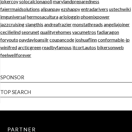
jokercoy
solocalcionapoli
marylandpreparedness
fajerrmaidsolutions
alipanpay
ezshappy
entradarivers
ustechwiki
imguniversal
hermosacultura
arlologgin
phoenixpower
jazzcruising
slangthis
andreafrazier
monstathreads
angeliajoiner
cecilielind
seorunet
qualityrehomes
vacumetros
fadiaragon
foryouto
paydayloansilr
coupancode
joshuaflinn
conformable-jp
winifred
arcticgreen
readbyfamous
itcort.autos
bikersonweb
feelwellforever
SPONSOR
TOP SEARCH
PARTNER