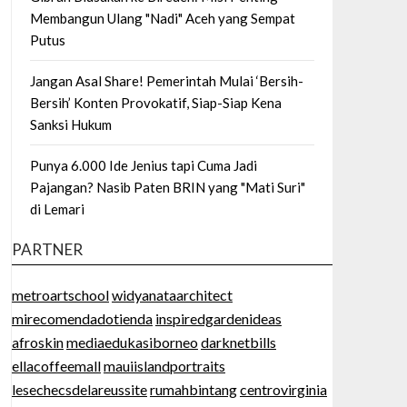
Membangun Ulang "Nadi" Aceh yang Sempat
Putus
Jangan Asal Share! Pemerintah Mulai ‘Bersih-
Bersih’ Konten Provokatif, Siap-Siap Kena
Sanksi Hukum
Punya 6.000 Ide Jenius tapi Cuma Jadi
Pajangan? Nasib Paten BRIN yang "Mati Suri"
di Lemari
PARTNER
metroartschool
widyanataarchitect
mirecomendadotienda
inspiredgardenideas
afroskin
mediaedukasiborneo
darknetbills
ellacoffeemall
mauiislandportraits
lesechecsdelareussite
rumahbintang
centrovirginia