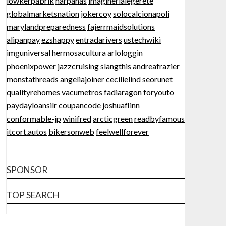
lowkerpabrik
harpanas
imaginerlalegerete
globalmarketsnation
jokercoy
solocalcionapoli
marylandpreparedness
fajerrmaidsolutions
alipanpay
ezshappy
entradarivers
ustechwiki
imguniversal
hermosacultura
arlologgin
phoenixpower
jazzcruising
slangthis
andreafrazier
monstathreads
angeliajoiner
cecilielind
seorunet
qualityrehomes
vacumetros
fadiaragon
foryouto
paydayloansilr
coupancode
joshuaflinn
conformable-jp
winifred
arcticgreen
readbyfamous
itcort.autos
bikersonweb
feelwellforever
SPONSOR
TOP SEARCH