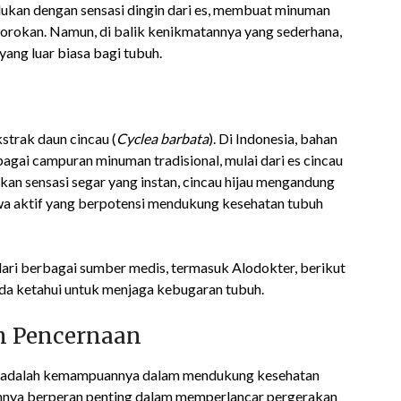
dukan dengan sensasi dingin dari es, membuat minuman
ggorokan. Namun, di balik kenikmatannya yang sederhana,
yang luar biasa bagi tubuh.
strak daun cincau (
Cyclea barbata
). Di Indonesia, bahan
bagai campuran minuman tradisional, mulai dari es cincau
kan sensasi segar yang instan, cincau hijau mengandung
nyawa aktif yang berpotensi mendukung kesehatan tubuh
ari berbagai sumber medis, termasuk Alodokter, berikut
nda ketahui untuk menjaga kebugaran tubuh.
em Pencernaan
ijau adalah kemampuannya dalam mendukung kesehatan
amnya berperan penting dalam memperlancar pergerakan