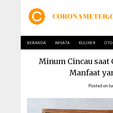
Skip
to
content
BERANDA
WISATA
KULINER
OTO
Minum Cincau saat C
Manfaat yan
Posted on
Ju