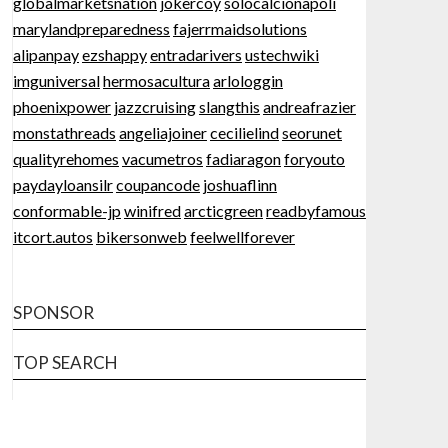
globalmarketsnation
jokercoy
solocalcionapoli
marylandpreparedness
fajerrmaidsolutions
alipanpay
ezshappy
entradarivers
ustechwiki
imguniversal
hermosacultura
arlologgin
phoenixpower
jazzcruising
slangthis
andreafrazier
monstathreads
angeliajoiner
cecilielind
seorunet
qualityrehomes
vacumetros
fadiaragon
foryouto
paydayloansilr
coupancode
joshuaflinn
conformable-jp
winifred
arcticgreen
readbyfamous
itcort.autos
bikersonweb
feelwellforever
SPONSOR
TOP SEARCH