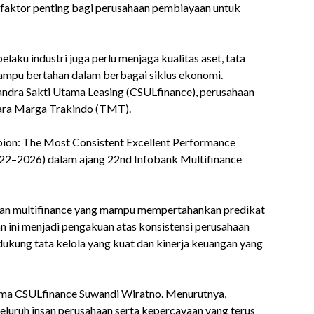
 faktor penting bagi perusahaan pembiayaan untuk
aku industri juga perlu menjaga kualitas aset, tata
mampu bertahan dalam berbagai siklus ekonomi.
andra Sakti Utama Leasing (CSULfinance), perusahaan
ara Marga Trakindo (TMT).
ion: The Most Consistent Excellent Performance
022–2026) dalam ajang 22nd Infobank Multifinance
aan multifinance yang mampu mempertahankan predikat
an ini menjadi pengakuan atas konsistensi perusahaan
ukung tata kelola yang kuat dan kinerja keuangan yang
ama CSULfinance Suwandi Wiratno. Menurutnya,
eluruh insan perusahaan serta kepercayaan yang terus