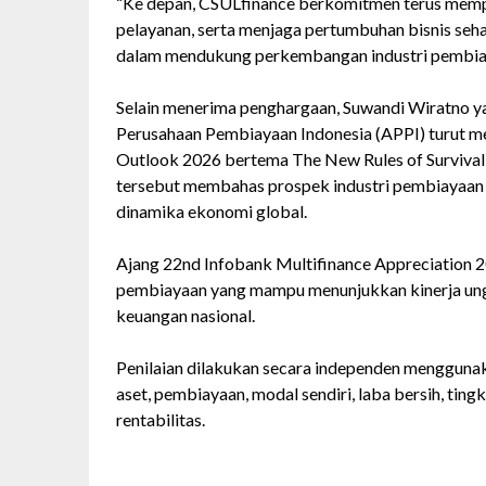
“Ke depan, CSULfinance berkomitmen terus mempe
pelayanan, serta menjaga pertumbuhan bisnis seha
dalam mendukung perkembangan industri pembiaya
Selain menerima penghargaan, Suwandi Wiratno y
Perusahaan Pembiayaan Indonesia (APPI) turut 
Outlook 2026 bertema The New Rules of Survival 
tersebut membahas prospek industri pembiayaan 
dinamika ekonomi global.
Ajang 22nd Infobank Multifinance Appreciation 2
pembiayaan yang mampu menunjukkan kinerja unggul
keuangan nasional.
Penilaian dilakukan secara independen menggunak
aset, pembiayaan, modal sendiri, laba bersih, tingka
rentabilitas.