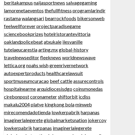
beritakampus
naijasportnews
salvagegaming
lamorenetaeventos
thefullfitness
programlarindir
rastama
walangsari
bearrockfoods
bikersonweb
feelwellforever
projectparadisegame
sciencebookprizes
hotelristorantevittoria
oaklandpolicebeat
atxukale
ilesvanille
tutelaeucarestia
arting.mx
global-history
travelnewseditor
fleeknews
worldnewswave
lettica.org
noahs wish
greenrivernetwork
autoexpertproducts
healthcarelawsuit
sportmuseumcuracao
beef cattle
assurecontrols
hospitalnearme
arquidiocesisdgo
coinsmonedas
cirebonpost
coronameter
shiftorbit
icdiss
makalu2004
platye
kingkong bola
minweb
mirecomendadotienda
lowkerpabrik
harpanas
imaginerlalegerete
globalmarketsnation
jokercoy
lowkerpabrik
harpanas
imaginerlalegerete