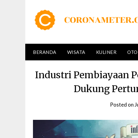
Skip
to
content
BERANDA
WISATA
KULINER
OTO
Industri Pembiayaan P
Dukung Pert
Posted on
J