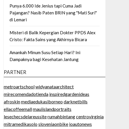
Punya 6.000 Ide Jenius tapi Cuma Jadi
Pajangan? Nasib Paten BRIN yang "Mati Suri"
di Lemari
Misteri di Balik Kepergian Dokter PPDS Alex
Cristo: Fakta Sains yang Akhirnya Bicara
Amankah Minum Susu Setiap Hari? Ini
Dampaknya bagi Kesehatan Jantung
PARTNER
metroartschool
widyanataarchitect
mirecomendadotienda
inspiredgardenideas
afroskin
mediaedukasiborneo
darknetbills
ellacoffeemall
mauiislandportraits
lesechecsdelareussite
rumahbintang
centrovirginia
mitramedikasolo
sloveniaonbike
ioautonews