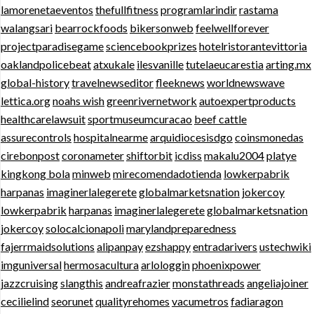
lamorenetaeventos
thefullfitness
programlarindir
rastama
walangsari
bearrockfoods
bikersonweb
feelwellforever
projectparadisegame
sciencebookprizes
hotelristorantevittoria
oaklandpolicebeat
atxukale
ilesvanille
tutelaeucarestia
arting.mx
global-history
travelnewseditor
fleeknews
worldnewswave
lettica.org
noahs wish
greenrivernetwork
autoexpertproducts
healthcarelawsuit
sportmuseumcuracao
beef cattle
assurecontrols
hospitalnearme
arquidiocesisdgo
coinsmonedas
cirebonpost
coronameter
shiftorbit
icdiss
makalu2004
platye
kingkong bola
minweb
mirecomendadotienda
lowkerpabrik
harpanas
imaginerlalegerete
globalmarketsnation
jokercoy
lowkerpabrik
harpanas
imaginerlalegerete
globalmarketsnation
jokercoy
solocalcionapoli
marylandpreparedness
fajerrmaidsolutions
alipanpay
ezshappy
entradarivers
ustechwiki
imguniversal
hermosacultura
arlologgin
phoenixpower
jazzcruising
slangthis
andreafrazier
monstathreads
angeliajoiner
cecilielind
seorunet
qualityrehomes
vacumetros
fadiaragon