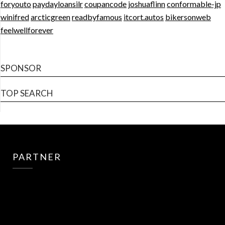
foryouto
paydayloansilr
coupancode
joshuaflinn
conformable-jp
winifred
arcticgreen
readbyfamous
itcort.autos
bikersonweb
feelwellforever
SPONSOR
TOP SEARCH
PARTNER