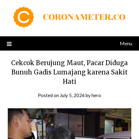
Skip
to
content
Menu
Cekcok Berujung Maut, Pacar Diduga
Bunuh Gadis Lumajang karena Sakit
Hati
Posted on
July 5, 2026
by
hero