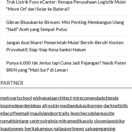
Truk Listrik Fuso eCanter: Kenapa Perusahaan Logistik Mulai
"Move On" dari Solar ke Baterai?
Gibran Blusukan ke Bireuen: Misi Penting Membangun Ulang
"Nadi" Aceh yang Sempat Putus
Jangan Asal Share! Pemerintah Mulai ‘Bersih-Bersih’ Konten
Provokatif, Siap-Siap Kena Sanksi Hukum
Punya 6.000 Ide Jenius tapi Cuma Jadi Pajangan? Nasib Paten
BRIN yang "Mati Suri" di Lemari
PARTNER
metroartschool
widyanataarchitect
mirecomendadotienda
inspiredgardenideas
afroskin
mediaedukasiborneo
darknetbills
ellacoffeemall
mauiislandportraits
lesechecsdelareussite
rumahbintang
centrovirginia
mitramedikasolo
sloveniaonbike
ioautonews
beritakampus
naijasportnews
salvagegaming