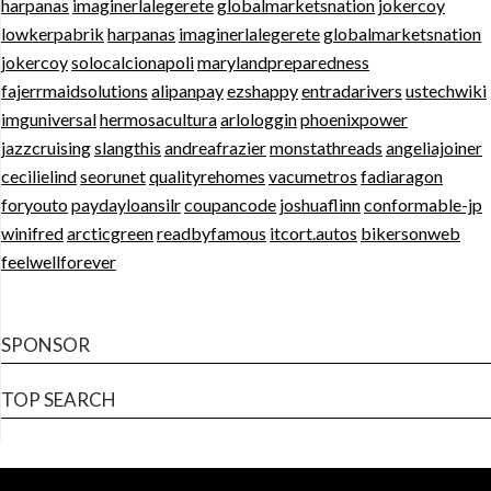
harpanas
imaginerlalegerete
globalmarketsnation
jokercoy
lowkerpabrik
harpanas
imaginerlalegerete
globalmarketsnation
jokercoy
solocalcionapoli
marylandpreparedness
fajerrmaidsolutions
alipanpay
ezshappy
entradarivers
ustechwiki
imguniversal
hermosacultura
arlologgin
phoenixpower
jazzcruising
slangthis
andreafrazier
monstathreads
angeliajoiner
cecilielind
seorunet
qualityrehomes
vacumetros
fadiaragon
foryouto
paydayloansilr
coupancode
joshuaflinn
conformable-jp
winifred
arcticgreen
readbyfamous
itcort.autos
bikersonweb
feelwellforever
SPONSOR
TOP SEARCH