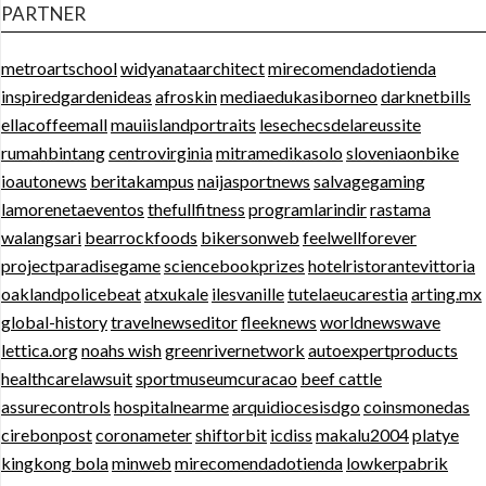
PARTNER
metroartschool
widyanataarchitect
mirecomendadotienda
inspiredgardenideas
afroskin
mediaedukasiborneo
darknetbills
ellacoffeemall
mauiislandportraits
lesechecsdelareussite
rumahbintang
centrovirginia
mitramedikasolo
sloveniaonbike
ioautonews
beritakampus
naijasportnews
salvagegaming
lamorenetaeventos
thefullfitness
programlarindir
rastama
walangsari
bearrockfoods
bikersonweb
feelwellforever
projectparadisegame
sciencebookprizes
hotelristorantevittoria
oaklandpolicebeat
atxukale
ilesvanille
tutelaeucarestia
arting.mx
global-history
travelnewseditor
fleeknews
worldnewswave
lettica.org
noahs wish
greenrivernetwork
autoexpertproducts
healthcarelawsuit
sportmuseumcuracao
beef cattle
assurecontrols
hospitalnearme
arquidiocesisdgo
coinsmonedas
cirebonpost
coronameter
shiftorbit
icdiss
makalu2004
platye
kingkong bola
minweb
mirecomendadotienda
lowkerpabrik