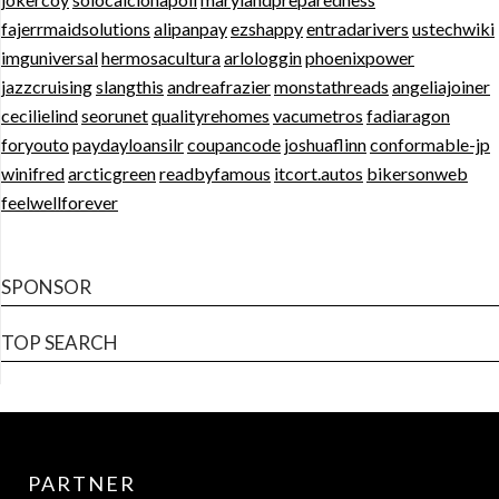
fajerrmaidsolutions
alipanpay
ezshappy
entradarivers
ustechwiki
imguniversal
hermosacultura
arlologgin
phoenixpower
jazzcruising
slangthis
andreafrazier
monstathreads
angeliajoiner
cecilielind
seorunet
qualityrehomes
vacumetros
fadiaragon
foryouto
paydayloansilr
coupancode
joshuaflinn
conformable-jp
winifred
arcticgreen
readbyfamous
itcort.autos
bikersonweb
feelwellforever
SPONSOR
TOP SEARCH
PARTNER