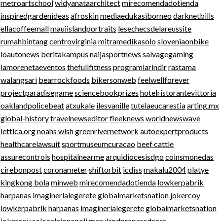
metroartschool
widyanataarchitect
mirecomendadotienda
inspiredgardenideas
afroskin
mediaedukasiborneo
darknetbills
ellacoffeemall
mauiislandportraits
lesechecsdelareussite
rumahbintang
centrovirginia
mitramedikasolo
sloveniaonbike
ioautonews
beritakampus
naijasportnews
salvagegaming
lamorenetaeventos
thefullfitness
programlarindir
rastama
walangsari
bearrockfoods
bikersonweb
feelwellforever
projectparadisegame
sciencebookprizes
hotelristorantevittoria
oaklandpolicebeat
atxukale
ilesvanille
tutelaeucarestia
arting.mx
global-history
travelnewseditor
fleeknews
worldnewswave
lettica.org
noahs wish
greenrivernetwork
autoexpertproducts
healthcarelawsuit
sportmuseumcuracao
beef cattle
assurecontrols
hospitalnearme
arquidiocesisdgo
coinsmonedas
cirebonpost
coronameter
shiftorbit
icdiss
makalu2004
platye
kingkong bola
minweb
mirecomendadotienda
lowkerpabrik
harpanas
imaginerlalegerete
globalmarketsnation
jokercoy
lowkerpabrik
harpanas
imaginerlalegerete
globalmarketsnation
jokercoy
solocalcionapoli
marylandpreparedness