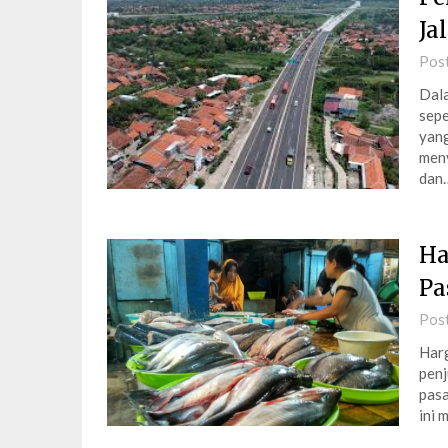
Ja
Pos
Dala
sepe
yang
meny
dan
Ha
Pa
Pos
Harg
penj
pasa
ini 