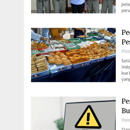
pela
peru
Pe
Pe
Pos
Seti
Indo
kue 
yang
Pe
Bu
Pos
Dala