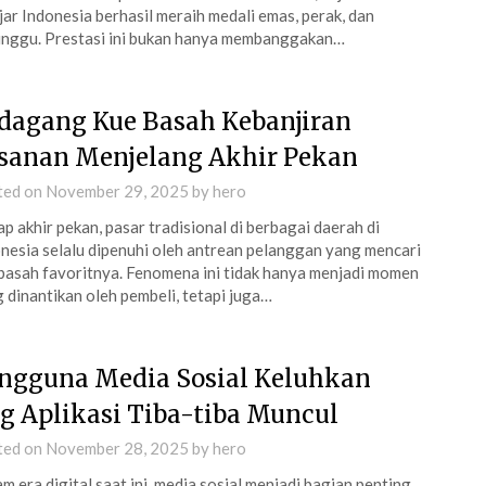
jar Indonesia berhasil meraih medali emas, perak, dan
nggu. Prestasi ini bukan hanya membanggakan…
dagang Kue Basah Kebanjiran
sanan Menjelang Akhir Pekan
ted on
November 29, 2025
by
hero
ap akhir pekan, pasar tradisional di berbagai daerah di
nesia selalu dipenuhi oleh antrean pelanggan yang mencari
basah favoritnya. Fenomena ini tidak hanya menjadi momen
 dinantikan oleh pembeli, tetapi juga…
ngguna Media Sosial Keluhkan
g Aplikasi Tiba-tiba Muncul
ted on
November 28, 2025
by
hero
m era digital saat ini, media sosial menjadi bagian penting