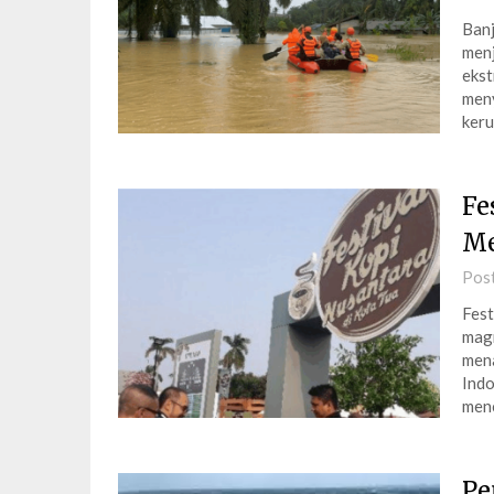
Banj
menj
ekst
meny
ker
Fe
Me
Pos
Fest
magn
mena
Indo
menc
Pe