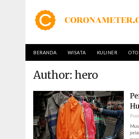
Skip
to
content
BERANDA
WISATA
KULINER
OTO
Author:
hero
Pe
Hu
Pos
Musi
pela