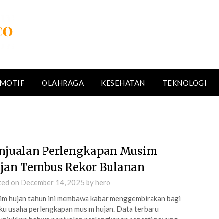
MOTIF
OLAHRAGA
KESEHATAN
TEKNOLOGI
njualan Perlengkapan Musim
jan Tembus Rekor Bulanan
ted on
December 14, 2025
by
hero
m hujan tahun ini membawa kabar menggembirakan bagi
ku usaha perlengkapan musim hujan. Data terbaru