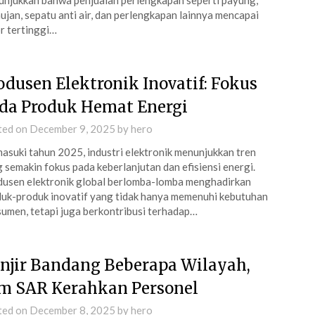
njukkan bahwa penjualan perlengkapan seperti payung,
hujan, sepatu anti air, dan perlengkapan lainnya mencapai
r tertinggi…
odusen Elektronik Inovatif: Fokus
da Produk Hemat Energi
ted on
December 9, 2025
by
hero
suki tahun 2025, industri elektronik menunjukkan tren
 semakin fokus pada keberlanjutan dan efisiensi energi.
usen elektronik global berlomba-lomba menghadirkan
uk-produk inovatif yang tidak hanya memenuhi kebutuhan
umen, tetapi juga berkontribusi terhadap…
njir Bandang Beberapa Wilayah,
m SAR Kerahkan Personel
ted on
December 8, 2025
by
hero