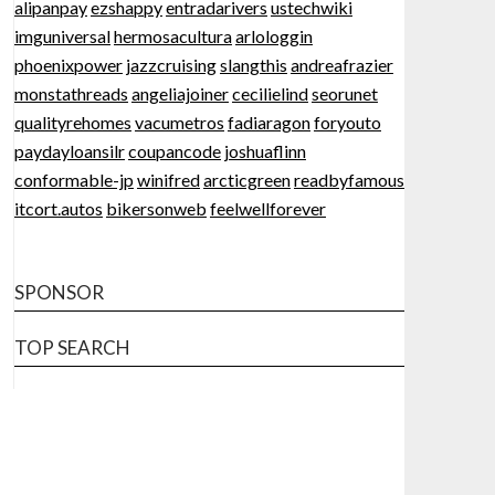
alipanpay
ezshappy
entradarivers
ustechwiki
imguniversal
hermosacultura
arlologgin
phoenixpower
jazzcruising
slangthis
andreafrazier
monstathreads
angeliajoiner
cecilielind
seorunet
qualityrehomes
vacumetros
fadiaragon
foryouto
paydayloansilr
coupancode
joshuaflinn
conformable-jp
winifred
arcticgreen
readbyfamous
itcort.autos
bikersonweb
feelwellforever
SPONSOR
TOP SEARCH