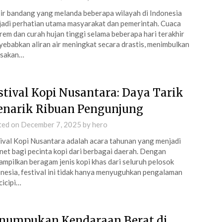
ir bandang yang melanda beberapa wilayah di Indonesia
adi perhatian utama masyarakat dan pemerintah. Cuaca
rem dan curah hujan tinggi selama beberapa hari terakhir
ebabkan aliran air meningkat secara drastis, menimbulkan
usakan…
stival Kopi Nusantara: Daya Tarik
narik Ribuan Pengunjung
ted on
December 7, 2025
by
hero
ival Kopi Nusantara adalah acara tahunan yang menjadi
et bagi pecinta kopi dari berbagai daerah. Dengan
mpilkan beragam jenis kopi khas dari seluruh pelosok
nesia, festival ini tidak hanya menyuguhkan pengalaman
icipi…
numpukan Kendaraan Berat di