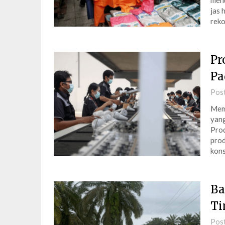
menu
jas 
reko
Pr
Pa
Pos
Mema
yang
Prod
prod
kons
Ba
Ti
Pos