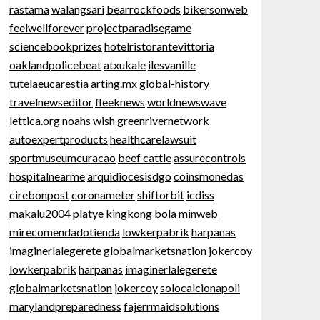
rastama
walangsari
bearrockfoods
bikersonweb
feelwellforever
projectparadisegame
sciencebookprizes
hotelristorantevittoria
oaklandpolicebeat
atxukale
ilesvanille
tutelaeucarestia
arting.mx
global-history
travelnewseditor
fleeknews
worldnewswave
lettica.org
noahs wish
greenrivernetwork
autoexpertproducts
healthcarelawsuit
sportmuseumcuracao
beef cattle
assurecontrols
hospitalnearme
arquidiocesisdgo
coinsmonedas
cirebonpost
coronameter
shiftorbit
icdiss
makalu2004
platye
kingkong bola
minweb
mirecomendadotienda
lowkerpabrik
harpanas
imaginerlalegerete
globalmarketsnation
jokercoy
lowkerpabrik
harpanas
imaginerlalegerete
globalmarketsnation
jokercoy
solocalcionapoli
marylandpreparedness
fajerrmaidsolutions