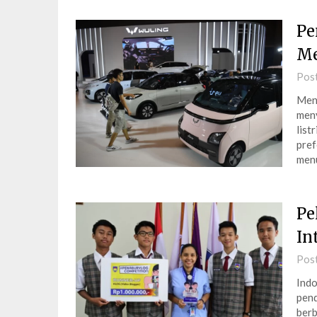
Pe
Me
Pos
Menj
meny
list
pref
menu
Pe
In
Pos
Indo
pend
berb