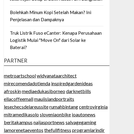
Bolehkah Minum Kopi Setelah Makan? Ini
Penjelasan dan Dampaknya
Truk Listrik Fuso eCanter: Kenapa Perusahaan
Logistik Mulai "Move On" dari Solar ke
Baterai?
PARTNER
metroartschool
widyanataarchitect
mirecomendadotienda
inspiredgardenideas
afroskin
mediaedukasiborneo
darknetbills
ellacoffeemall
mauiislandportraits
lesechecsdelareussite
rumahbintang
centrovirginia
mitramedikasolo
sloveniaonbike
ioautonews
beritakampus
naijasportnews
salvagegaming
lamorenetaeventos
thefullfitness
programlarindir