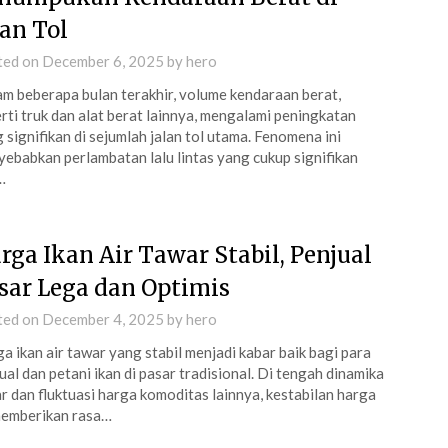
lan Tol
ted on
December 6, 2025
by
hero
m beberapa bulan terakhir, volume kendaraan berat,
rti truk dan alat berat lainnya, mengalami peningkatan
 signifikan di sejumlah jalan tol utama. Fenomena ini
ebabkan perlambatan lalu lintas yang cukup signifikan
…
rga Ikan Air Tawar Stabil, Penjual
sar Lega dan Optimis
ted on
December 4, 2025
by
hero
a ikan air tawar yang stabil menjadi kabar baik bagi para
ual dan petani ikan di pasar tradisional. Di tengah dinamika
r dan fluktuasi harga komoditas lainnya, kestabilan harga
memberikan rasa…