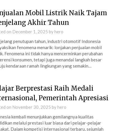
njualan Mobil Listrik Naik Tajam
njelang Akhir Tahun
ted on
December 1, 2025
by
hero
elang penutupan tahun, industri otomotif Indonesia
aksikan fenomena menarik: lonjakan penjualan mobil
rik. Fenomena ini tidak hanya mencerminkan perubahan
erensi konsumen, tetapi juga menandai langkah besar
ju kendaraan ramah lingkungan yang semakin…
lajar Berprestasi Raih Medali
ternasional, Pemerintah Apresiasi
ted on
November 30, 2025
by
hero
nesia kembali menunjukkan gemilangnya kualitas
idikan melalui prestasi luar biasa dari pelajar-pelajar
akat. Dalam kompetisi internasional terbaru, sejumlah