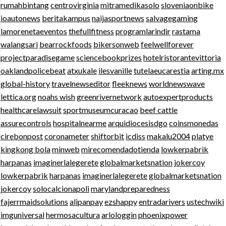
rumahbintang
centrovirginia
mitramedikasolo
sloveniaonbike
ioautonews
beritakampus
naijasportnews
salvagegaming
lamorenetaeventos
thefullfitness
programlarindir
rastama
walangsari
bearrockfoods
bikersonweb
feelwellforever
projectparadisegame
sciencebookprizes
hotelristorantevittoria
oaklandpolicebeat
atxukale
ilesvanille
tutelaeucarestia
arting.mx
global-history
travelnewseditor
fleeknews
worldnewswave
lettica.org
noahs wish
greenrivernetwork
autoexpertproducts
healthcarelawsuit
sportmuseumcuracao
beef cattle
assurecontrols
hospitalnearme
arquidiocesisdgo
coinsmonedas
cirebonpost
coronameter
shiftorbit
icdiss
makalu2004
platye
kingkong bola
minweb
mirecomendadotienda
lowkerpabrik
harpanas
imaginerlalegerete
globalmarketsnation
jokercoy
lowkerpabrik
harpanas
imaginerlalegerete
globalmarketsnation
jokercoy
solocalcionapoli
marylandpreparedness
fajerrmaidsolutions
alipanpay
ezshappy
entradarivers
ustechwiki
imguniversal
hermosacultura
arlologgin
phoenixpower