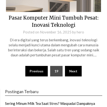
Pasar Komputer Mini Tumbuh Pesat:
Inovasi Teknologi
Posted on
November 16, 2025
by
hero
Di era digital yang terus berkembang, inovasi teknologi
selalu menjadi kunci utama dalam mengubah cara manusia
berinteraksi dan bekerja. Salah satu tren yang sedang naik
daun adalah pertumbuhan pesat pasar komputer mini….
Posts
Previous
19
Next
pagination
Postingan Terbaru
Sering Minum Milk Tea Saat Stres? Waspadai Dampaknya