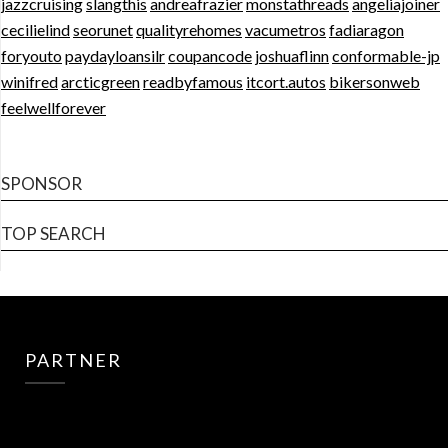
jazzcruising
slangthis
andreafrazier
monstathreads
angeliajoiner
cecilielind
seorunet
qualityrehomes
vacumetros
fadiaragon
foryouto
paydayloansilr
coupancode
joshuaflinn
conformable-jp
winifred
arcticgreen
readbyfamous
itcort.autos
bikersonweb
feelwellforever
SPONSOR
TOP SEARCH
PARTNER