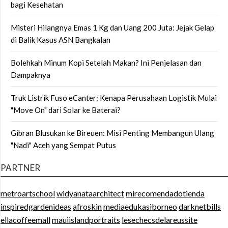
bagi Kesehatan
Misteri Hilangnya Emas 1 Kg dan Uang 200 Juta: Jejak Gelap
di Balik Kasus ASN Bangkalan
Bolehkah Minum Kopi Setelah Makan? Ini Penjelasan dan
Dampaknya
Truk Listrik Fuso eCanter: Kenapa Perusahaan Logistik Mulai
"Move On" dari Solar ke Baterai?
Gibran Blusukan ke Bireuen: Misi Penting Membangun Ulang
"Nadi" Aceh yang Sempat Putus
PARTNER
metroartschool
widyanataarchitect
mirecomendadotienda
inspiredgardenideas
afroskin
mediaedukasiborneo
darknetbills
ellacoffeemall
mauiislandportraits
lesechecsdelareussite